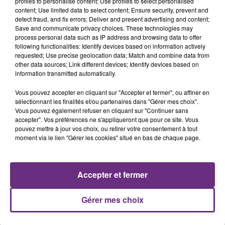
profiles to personalise content; Use profiles to select personalised
content; Use limited data to select content; Ensure security, prevent and
11h37
LA CENTRALE NUCLÉAIRE DE CHOOZ
detect fraud, and fix errors; Deliver and present advertising and content;
Save and communicate privacy choices. These technologies may
TOUJOURS À L'ARRÊT
process personal data such as IP address and browsing data to offer
Cela fait déjà une semaine que la centrale
following functionalities: Identify devices based on information actively
requested; Use precise geolocation data; Match and combine data from
nucléaire ardennaise est à l'arrêt. Une situation
other data sources; Link different devices; Identify devices based on
justifiée par la sécheresse intense qui est toujours
information transmitted automatically.
présente.
Vous pouvez accepter en cliquant sur "Accepter et fermer", ou affiner en
sélectionnant les finalités et/ou partenaires dans "Gérer mes choix".
Vous pouvez également refuser en cliquant sur "Continuer sans
accepter". Vos préférences ne s'appliqueront que pour ce site. Vous
pouvez mettre à jour vos choix, ou retirer votre consentement à tout
10h16
moment via le lien "Gérer les cookies" situé en bas de chaque page.
LE MAGASIN JOUÉCLUB DE REIMS FERME
SES PORTES
C'était l'une des institutions du centre-ville
Accepter et fermer
rémois. Le magasin JouéClub est contraint de
fermer ses portes.
Gérer mes choix
TITRES DIFFUSÉS