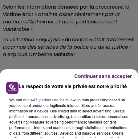
Selon les informations données par la procureure, la
victime était «
atteinte assez sévèrement par la
maladie d’Alzheimer et donc particulièrement
vulnérable
».
La «
situation conjugale
» du couple «
était totalement
inconnue des services de la police ou de la justice
»,
a expliqué Ombeline Mahuzier.
Continuer sans accepter
FIL D'ACTU
Le respect de votre vie privée est notre priorité
We and
our (447) partners
do the following data processing based on
your consent and/or our legitimate interest: Store and/or access
information on a device; Use limited data to select advertising; Create
profiles for personalised advertising; Use profiles to select personalised
advertising; Measure advertising performance; Measure content
performance; Understand audiences through statistics or combinations
of data from different sources; Develop and improve services; Create