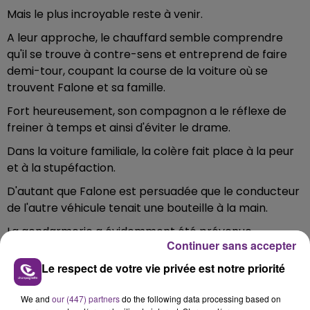
Mais le plus incroyable reste à venir.
A leur approche, le chauffard semble comprendre
qu'il se trouve à contre-sens et entreprend de faire
demi-tour, coupant la course de la voiture où se
trouvent Falone et sa famille.
Fort heureusement, son compagnon a le réflexe de
freiner à temps et ainsi d'éviter le drame.
Dans la voiture familiale, la colère fait place à la peur
et à la stupéfaction.
D'autant que Falone est persuadée que le conducteur
de l'autre véhicule tenait une bouteille à la main.
La gendarmerie a évidemment été prévenue.
Continuer sans accepter
Falone a décidé de publier une vidéo de l'incident pour
Le respect de votre vie privée est notre priorité
mettre en garde les autres usagers de la route.
We and
our (447) partners
do the following data processing based on