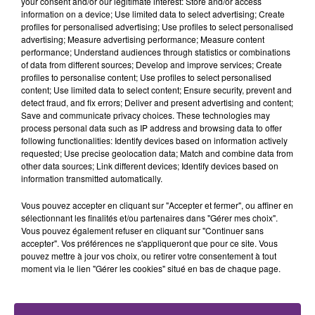
your consent and/or our legitimate interest: Store and/or access
information on a device; Use limited data to select advertising; Create
FIL D'ACTU
profiles for personalised advertising; Use profiles to select personalised
advertising; Measure advertising performance; Measure content
performance; Understand audiences through statistics or combinations
of data from different sources; Develop and improve services; Create
profiles to personalise content; Use profiles to select personalised
content; Use limited data to select content; Ensure security, prevent and
detect fraud, and fix errors; Deliver and present advertising and content;
Save and communicate privacy choices. These technologies may
process personal data such as IP address and browsing data to offer
following functionalities: Identify devices based on information actively
requested; Use precise geolocation data; Match and combine data from
other data sources; Link different devices; Identify devices based on
14h39
L'INSPECTION DU TRAVAIL RAPPELLE À
information transmitted automatically.
L'ORDRE SUR LES CONDITIONS DE...
Vous pouvez accepter en cliquant sur "Accepter et fermer", ou affiner en
Alors que les dates de début des vendange 2026
sélectionnant les finalités et/ou partenaires dans "Gérer mes choix".
s'est avéré être plus précoce que prévu,
Vous pouvez également refuser en cliquant sur "Continuer sans
accepter". Vos préférences ne s'appliqueront que pour ce site. Vous
l'inspection du Travail en profite pour rappeler
pouvez mettre à jour vos choix, ou retirer votre consentement à tout
les conditions de...
moment via le lien "Gérer les cookies" situé en bas de chaque page.