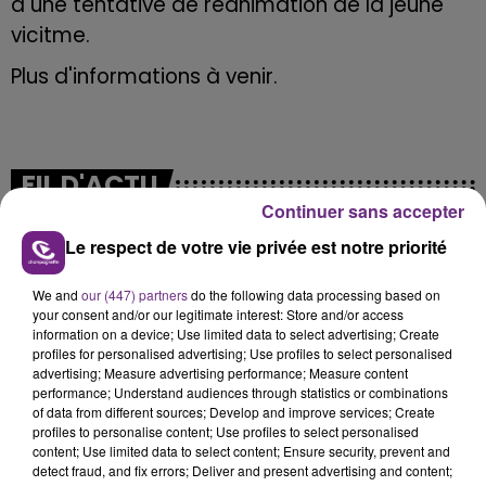
à une tentative de réanimation de la jeune
vicitme.
Plus d'informations à venir.
FIL D'ACTU
Continuer sans accepter
Le respect de votre vie privée est notre priorité
We and
our (447) partners
do the following data processing based on
your consent and/or our legitimate interest: Store and/or access
information on a device; Use limited data to select advertising; Create
profiles for personalised advertising; Use profiles to select personalised
advertising; Measure advertising performance; Measure content
performance; Understand audiences through statistics or combinations
7 août 2026
of data from different sources; Develop and improve services; Create
LA CENTRALE NUCLÉAIRE DE CHOOZ
profiles to personalise content; Use profiles to select personalised
TOUJOURS À L'ARRÊT
content; Use limited data to select content; Ensure security, prevent and
Cela fait déjà une semaine que la centrale
detect fraud, and fix errors; Deliver and present advertising and content;