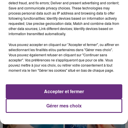
TOUJOURS À L'ARRÊT
detect fraud, and fix errors; Deliver and present advertising and content;
Save and communicate privacy choices. These technologies may
Cela fait déjà une semaine que la centrale
process personal data such as IP address and browsing data to offer
nucléaire ardennaise est à l'arrêt. Une situation
following functionalities: Identify devices based on information actively
justifiée par la sécheresse intense qui est toujours
requested; Use precise geolocation data; Match and combine data from
other data sources; Link different devices; Identify devices based on
présente.
information transmitted automatically.
Vous pouvez accepter en cliquant sur "Accepter et fermer", ou affiner en
sélectionnant les finalités et/ou partenaires dans "Gérer mes choix".
Vous pouvez également refuser en cliquant sur "Continuer sans
accepter". Vos préférences ne s'appliqueront que pour ce site. Vous
10h16
pouvez mettre à jour vos choix, ou retirer votre consentement à tout
LE MAGASIN JOUÉCLUB DE REIMS FERME
moment via le lien "Gérer les cookies" situé en bas de chaque page.
SES PORTES
C'était l'une des institutions du centre-ville
rémois. Le magasin JouéClub est contraint de
Accepter et fermer
fermer ses portes.
TITRES DIFFUSÉS
Gérer mes choix
16h39
16h39
16h36
16h36