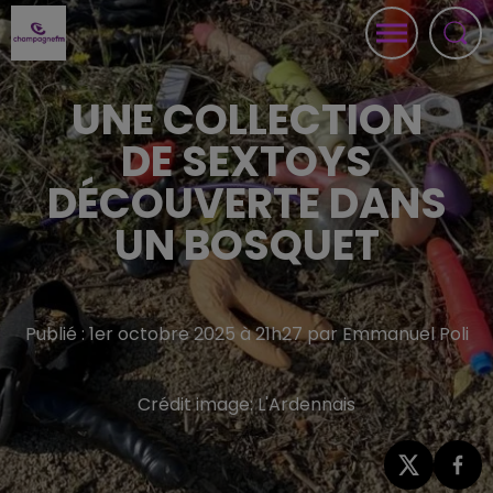
UNE COLLECTION
DE SEXTOYS
DÉCOUVERTE DANS
UN BOSQUET
Publié : 1er octobre 2025 à 21h27 par Emmanuel Poli
Crédit image:
L'Ardennais