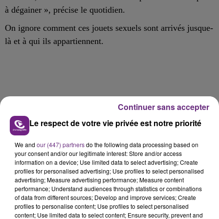
à dégainer »,
précise le quotidien.
On ignore comment ces jouets sexuels sont arrivés jusque-
là et à qui ils appartiennent.
FIL D'ACTU
Continuer sans accepter
Le respect de votre vie privée est notre priorité
We and
our (447) partners
do the following data processing based on
your consent and/or our legitimate interest: Store and/or access
information on a device; Use limited data to select advertising; Create
profiles for personalised advertising; Use profiles to select personalised
advertising; Measure advertising performance; Measure content
performance; Understand audiences through statistics or combinations
of data from different sources; Develop and improve services; Create
11h37
profiles to personalise content; Use profiles to select personalised
LA CENTRALE NUCLÉAIRE DE CHOOZ
content; Use limited data to select content; Ensure security, prevent and