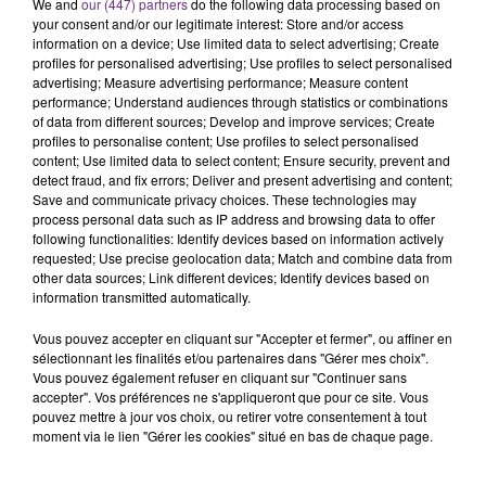
We and
our (447) partners
do the following data processing based on
your consent and/or our legitimate interest: Store and/or access
information on a device; Use limited data to select advertising; Create
Une carte égarée pendant 50 ans
profiles for personalised advertising; Use profiles to select personalised
advertising; Measure advertising performance; Measure content
?
performance; Understand audiences through statistics or combinations
of data from different sources; Develop and improve services; Create
profiles to personalise content; Use profiles to select personalised
content; Use limited data to select content; Ensure security, prevent and
Mais comment expliquer qu’il a fallu près d’un
detect fraud, and fix errors; Deliver and present advertising and content;
Save and communicate privacy choices. These technologies may
demi-siècle à cette carte pour arriver à
process personal data such as IP address and browsing data to offer
destination ?
following functionalities: Identify devices based on information actively
requested; Use precise geolocation data; Match and combine data from
Contactée, La Poste ne peut émettre que des
other data sources; Link different devices; Identify devices based on
information transmitted automatically.
hypothèses.
Vous pouvez accepter en cliquant sur "Accepter et fermer", ou affiner en
«
La carte a pu se retrouver coincée dans un
sélectionnant les finalités et/ou partenaires dans "Gérer mes choix".
casier ou derrière un meuble et elle est peut-
Vous pouvez également refuser en cliquant sur "Continuer sans
accepter". Vos préférences ne s'appliqueront que pour ce site. Vous
être réapparue à l’occasion d’un
pouvez mettre à jour vos choix, ou retirer votre consentement à tout
déménagement. Elle a ainsi pu être remise
moment via le lien "Gérer les cookies" situé en bas de chaque page.
dans le circuit
».