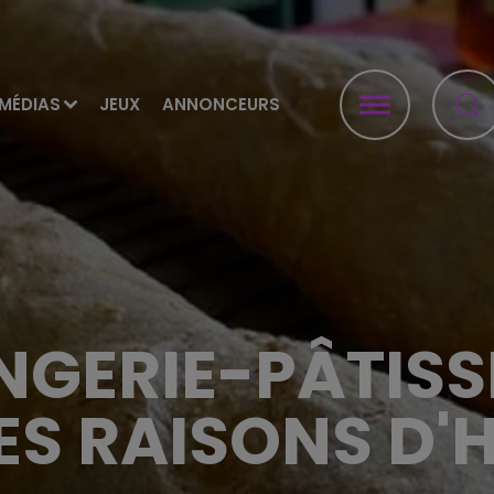
MÉDIAS
JEUX
ANNONCEURS
GERIE-PÂTISS
ES RAISONS D'H