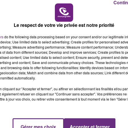
Contin
es blattes au niveau des zones plonges et
19h00 - 19h15
LA POP MACHINE - CHAMPAGNE FM
du personnel insuffisante"
et d'un
"défaut
Le respect de votre vie privée est notre priorité
ence d'allergènes à déclaration obligatoire".
t apres midi de vendre ses produits aux clients,
ers
do the following data processing based on your consent and/or our legitimate int
device; Use limited data to select advertising; Create profiles for personalised adver
vertising; Measure advertising performance; Measure content performance; Unders
ns of data from different sources; Develop and improve services; Create profiles to 
olice, sont donc intervenus pour rappeler au
alised content; Use limited data to select content; Ensure security, prevent and detect
ertising and content; Save and communicate privacy choices. These technologies
respect, s’expose à deux ans de prison et 30 00
and browsing data to offer following functionalities: Identify devices based on infor
eolocation data; Match and combine data from other data sources; Link different de
nsmitted automatically.
l’établissement sera aux normes en vigueur,
cliquant sur "Accepter et fermer", ou affiner en sélectionnant les finalités et/ou pa
 également refuser en cliquant sur "Continuer sans accepter". Vos préférences ne 
19h15 - 20h00
tre à jour vos choix, ou retirer votre consentement à tout moment via le lien "Gérer 
NE FM
LA RADIO POP
Gérer mes choix
Accepter et fermer