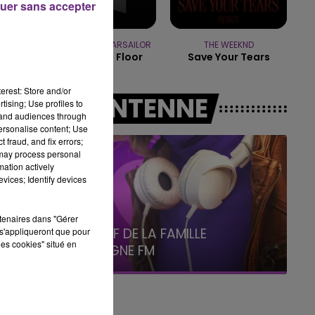
uer sans accepter
19h15 - 20h00
LA RADIO POP
OFENBACH & STARSAILOR
THE WEEKND
Four To The Floor
Save Your Tears
erest: Store and/or
A L'ANTENNE
tising; Use profiles to
tand audiences through
personalise content; Use
 fraud, and fix errors;
 may process personal
0
mation actively
vices; Identify devices
rtenaires dans "Gérer
5h00 - 6h00
LE BEST OF DE LA FAMILLE
s'appliqueront que pour
les cookies" situé en
CHAMPAGNE FM