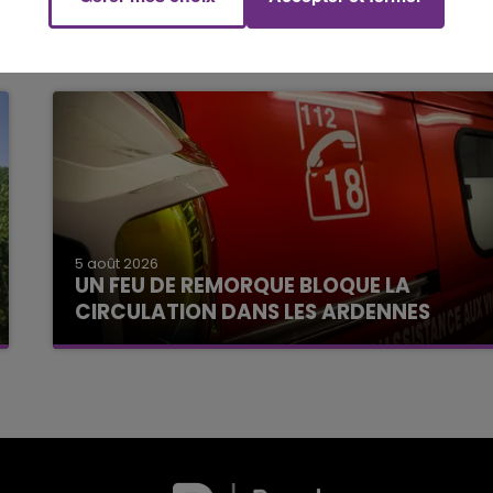
5 août 2026
UN FEU DE REMORQUE BLOQUE LA
CIRCULATION DANS LES ARDENNES
Un feu de remorque s'est déclaré ce mercredi
en fin de matinée sur l'A34.