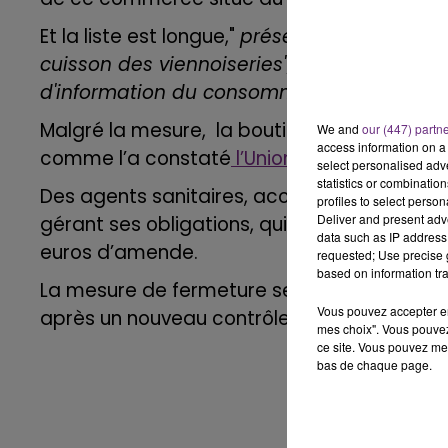
Et la liste est longue,"
présence de nombreus
15h00 - 19h00
LE CLUB CHAMPAGNE FM
cuisson des viennoiseries",
d'une
"hygiène 
d'information du consommateur sur la prés
Malgré la mesure, la boutique continuait ce
We and
our (447) partn
access information on a 
comme l’a constaté
l’Union.
select personalised ad
statistics or combinatio
Des agents sanitaires, accompagnés de la p
profiles to select person
Deliver and present adv
gérant ses obligations, qui en cas de non-
data such as IP address 
euros d’amende.
requested; Use precise g
based on information tra
La mesure de fermeture sera levée dès que 
Vous pouvez accepter en 
après un nouveau contrôle.
mes choix". Vous pouvez
19h00 - 19h15
ce site. Vous pouvez met
FM
LA POP MACHINE - CHAMPAG
bas de chaque page.