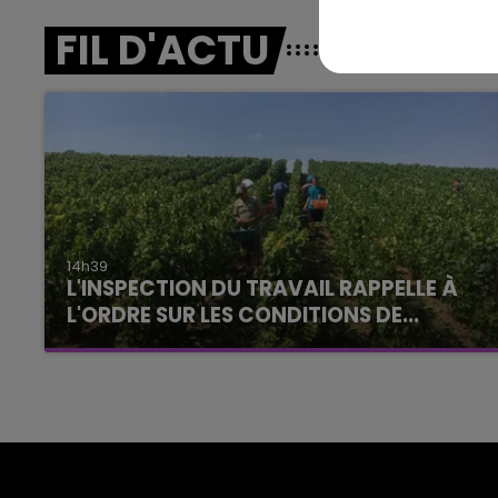
FIL D'ACTU
14h39
L'INSPECTION DU TRAVAIL RAPPELLE À
L'ORDRE SUR LES CONDITIONS DE...
Alors que les dates de début des vendange
2026 s'est avéré être plus précoce que prévu,
l'inspection du Travail en profite pour rappeler
les conditions de...