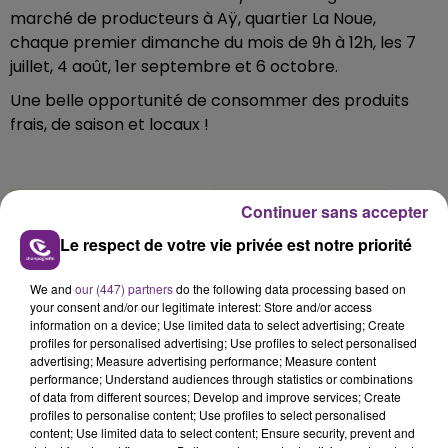
marché de producteurs à Aÿ, quartier La Noue,
chaque premier dimanche du mois de 9h à 12h, les 7
juillet, 4 août, 1er septembre et 6 octobre.
Une belle opportunité de consommer des produits
frais, de saison et locaux !
Continuer sans accepter
Le respect de votre vie privée est notre priorité
We and
our (447) partners
do the following data processing based on
your consent and/or our legitimate interest: Store and/or access
information on a device; Use limited data to select advertising; Create
profiles for personalised advertising; Use profiles to select personalised
advertising; Measure advertising performance; Measure content
performance; Understand audiences through statistics or combinations
of data from different sources; Develop and improve services; Create
profiles to personalise content; Use profiles to select personalised
content; Use limited data to select content; Ensure security, prevent and