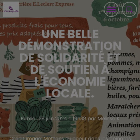
UNE BELLE
DÉMONSTRATION
DE SOLIDARITÉ ET
DE SOUTIEN À
L'ÉCONOMIE
LOCALE.
Publié : 28 juin 2024 à 13h38 par Melissa K
Crédit image:
Mettons du coeur dans les épinards