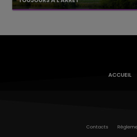
TOUJOURS À L'ARRÊT
Cela fait déjà une semaine que la centrale
nucléaire ardennaise est à l'arrêt. Une situation
justifiée par la sécheresse intense qui est
toujours présente.
ACCUEIL
Contacts
Règleme