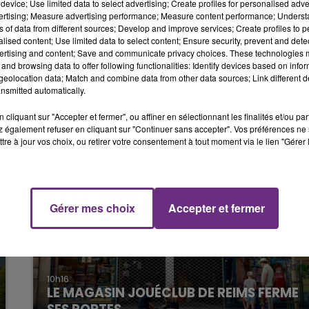
device; Use limited data to select advertising; Create profiles for personalised adver
 a perdu six points sur son permis et reçu une amende de 13
vertising; Measure advertising performance; Measure content performance; Unders
6h00 - 10h00
ns of data from different sources; Develop and improve services; Create profiles to 
LA FAMILLE
alised content; Use limited data to select content; Ensure security, prevent and detect
ertising and content; Save and communicate privacy choices. These technologies
e en charge par les secours et transportée à l'hôpital de
and browsing data to offer following functionalities: Identify devices based on infor
eolocation data; Match and combine data from other data sources; Link different de
nsmitted automatically.
cliquant sur "Accepter et fermer", ou affiner en sélectionnant les finalités et/ou pa
 également refuser en cliquant sur "Continuer sans accepter". Vos préférences ne 
tre à jour vos choix, ou retirer votre consentement à tout moment via le lien "Gérer 
Gérer mes choix
Accepter et fermer
10h00 - 14h00
LE TICKET DE CAISSE
10h16
LE MAGASIN JOUÉCLUB DE REIMS FERME