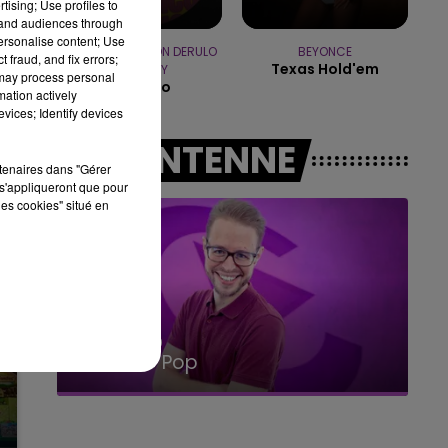
tising; Use profiles to
5
tand audiences through
10h00 - 14h00
personalise content; Use
LE TICKET DE CAISSE
DJ GOJA & JASON DERULO
BEYONCE
 fraud, and fix errors;
Texas Hold'em
& MELODY
 may process personal
Mi Chico
mation actively
vices; Identify devices
A L'ANTENNE
rtenaires dans "Gérer
s'appliqueront que pour
les cookies" situé en
14h00 - 15h00
La Radio Pop