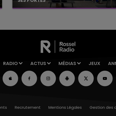
SES PORTES
C'était l'une des institutions du centre-ville
rémois. Le magasin JouéClub est contraint de
fermer ses portes.
RADIO
ACTUS
MÉDIAS
JEUX
AN
nts
Recrutement
Mentions Légales
Gestion des 