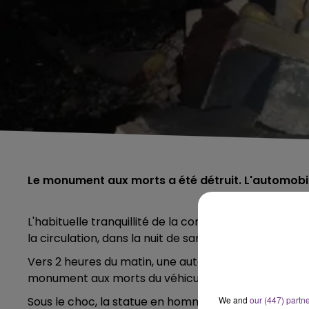
Le monument aux morts a été détruit. L'automobilis
L'habituelle tranquillité de la commune de Tiazy, pr
la circulation, dans la nuit de samedi à dimanche.
Vers 2 heures du matin, une automobiliste a perdu le
monument aux morts du véhicule.
Sous le choc, la statue en hommage aux héros de la
We and
our (447) partn