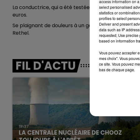
access information on a 
5h00 - 6h00
La conductrice, qui a été testée positive à l'alcool,
select personalised ad
LE BEST OF DE LA FAMILLE
statistics or combinatio
euros.
CHAMPAGNE FM
profiles to select person
Deliver and present adv
Se plaignant de douleurs à un genou, elle a été pris
data such as IP address 
Rethel.
requested; Use precise g
based on information tra
Vous pouvez accepter en 
mes choix". Vous pouvez
FIL D'ACTU
ce site. Vous pouvez met
bas de chaque page.
E
6h00 - 10h00
La Famille
11h37
LA CENTRALE NUCLÉAIRE DE CHOOZ