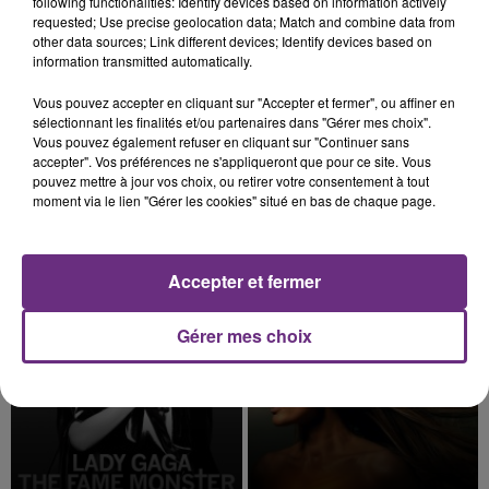
following functionalities: Identify devices based on information actively
requested; Use precise geolocation data; Match and combine data from
other data sources; Link different devices; Identify devices based on
information transmitted automatically.
6 août 2026
Vous pouvez accepter en cliquant sur "Accepter et fermer", ou affiner en
L'INSPECTION DU TRAVAIL RAPPELLE À
sélectionnant les finalités et/ou partenaires dans "Gérer mes choix".
Vous pouvez également refuser en cliquant sur "Continuer sans
L'ORDRE SUR LES CONDITIONS DE...
accepter". Vos préférences ne s'appliqueront que pour ce site. Vous
Alors que les dates de début des vendange 2026
pouvez mettre à jour vos choix, ou retirer votre consentement à tout
s'est avéré être plus précoce que prévu,
moment via le lien "Gérer les cookies" situé en bas de chaque page.
l'inspection du Travail en profite pour rappeler
TITRES DIFFUSÉS
les conditions de...
Accepter et fermer
1h29
1h29
1h26
1h26
Gérer mes choix