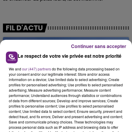
FIL D'ACTU
Continuer sans accepter
Le respect de votre vie privée est notre priorité
We and
our (447) partners
do the following data processing based on
your consent and/or our legitimate interest: Store and/or access
information on a device; Use limited data to select advertising; Create
profiles for personalised advertising; Use profiles to select personalised
6 août 2026
SI TOUT LE MONDE FAIT ÇA, MOI L'ANNÉE
advertising; Measure advertising performance; Measure content
performance; Understand audiences through statistics or combinations
PROCHAINE JE VENDANGE EN...
of data from different sources; Develop and improve services; Create
La vendange en Champagne a débuté ce jeudi 6
profiles to personalise content; Use profiles to select personalised
content; Use limited data to select content; Ensure security, prevent and
août dans la commune de Montgueux (Aube). Du
detect fraud, and fix errors; Deliver and present advertising and content;
jamais vu !
Save and communicate privacy choices. These technologies may
process personal data such as IP address and browsing data to offer