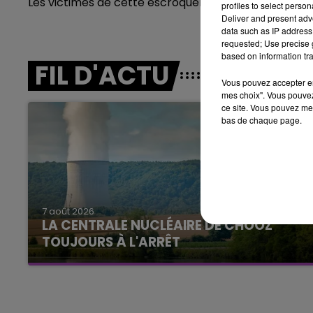
Les victimes de cette escroquerie sont invitées à con
profiles to select person
Deliver and present adv
11h00 - 16h00
data such as IP address 
LE WEEK-END CHAMPAGNE FM
requested; Use precise g
based on information tra
FIL D'ACTU
Vous pouvez accepter en 
mes choix". Vous pouvez
ce site. Vous pouvez met
bas de chaque page.
16h00 - 20h00
agne FM
Le Week-end Champagne 
7 août 2026
LA CENTRALE NUCLÉAIRE DE CHOOZ
TOUJOURS À L'ARRÊT
Cela fait déjà une semaine que la centrale
nucléaire ardennaise est à l'arrêt. Une situation
justifiée par la sécheresse intense qui est
toujours présente.