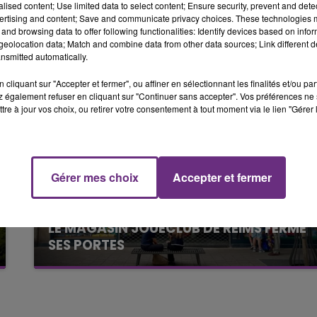
tacter les forces de l’ordre.
alised content; Use limited data to select content; Ensure security, prevent and detect
ertising and content; Save and communicate privacy choices. These technologies
16h00 - 20h00
and browsing data to offer following functionalities: Identify devices based on infor
LE WEEK-END CHAMPAGNE FM
eolocation data; Match and combine data from other data sources; Link different de
nsmitted automatically.
cliquant sur "Accepter et fermer", ou affiner en sélectionnant les finalités et/ou pa
 également refuser en cliquant sur "Continuer sans accepter". Vos préférences ne 
tre à jour vos choix, ou retirer votre consentement à tout moment via le lien "Gérer 
Gérer mes choix
Accepter et fermer
7h00 - 11h00
FM
BEST OF
7 août 2026
LE MAGASIN JOUÉCLUB DE REIMS FERME
SES PORTES
C'était l'une des institutions du centre-ville
rémois. Le magasin JouéClub est contraint de
fermer ses portes.