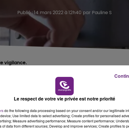
Publié : 14 mars 2022 à 12h40 par Pauline S
e vigilance.
Contin
Reims.
la direction des déchets, se présentent directement au
elle par un bac neuf en contrepartie d’une somme
Le respect de votre vie privée est notre priorité
ers
do the following data processing based on your consent and/or our legitimate int
aux citoyens qu’aucun démarchage n’est effectué par ses
device; Use limited data to select advertising; Create profiles for personalised adver
vertising; Measure advertising performance; Measure content performance; Unders
ns of data from different sources; Develop and improve services; Create profiles to 