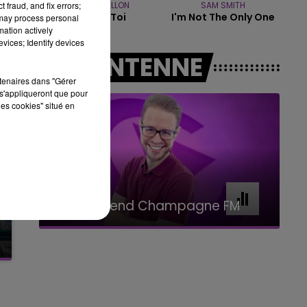
 fraud, and fix errors;
ADELE CASTILLON
SAM SMITH
Ete Avec Toi
I'm Not The Only One
 may process personal
7h00 - 11h00
mation actively
BEST OF
vices; Identify devices
A L'ANTENNE
rtenaires dans "Gérer
s'appliqueront que pour
les cookies" situé en
11h00 - 16h00
Le week-end Champagne FM