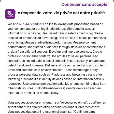
Le Centre d’information des droits des femmes
Continuer sans accepter
veut d'ailleurs la développer dans l’Aube.
Le respect de votre vie privée est notre priorité
Face aux violences #NeRienLaisserPasser
We and
our (447) partners
do the following data processing based on
your consent and/or our legitimate interest: Store and/or access
information on a device; Use limited data to select advertising; Create
profiles for personalised advertising; Use profiles to select personalised
advertising; Measure advertising performance; Measure content
performance; Understand audiences through statistics or combinations
of data from different sources; Develop and improve services; Create
profiles to personalise content; Use profiles to select personalised
content; Use limited data to select content; Ensure security, prevent and
FIL D'ACTU
detect fraud, and fix errors; Deliver and present advertising and content;
Save and communicate privacy choices. These technologies may
process personal data such as IP address and browsing data to offer
following functionalities: Identify devices based on information actively
requested; Use precise geolocation data; Match and combine data from
other data sources; Link different devices; Identify devices based on
information transmitted automatically.
Vous pouvez accepter en cliquant sur "Accepter et fermer", ou affiner en
sélectionnant les finalités et/ou partenaires dans "Gérer mes choix".
Vous pouvez également refuser en cliquant sur "Continuer sans