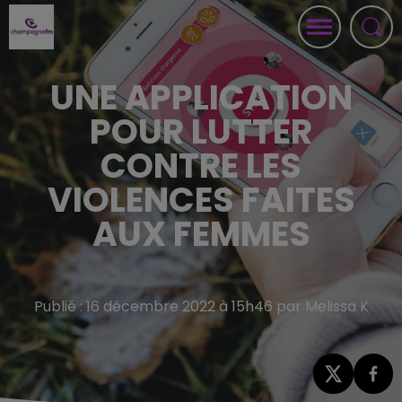
UNE APPLICATION
POUR LUTTER
CONTRE LES
VIOLENCES FAITES
AUX FEMMES
Publié : 16 décembre 2022 à 15h46 par Melissa K