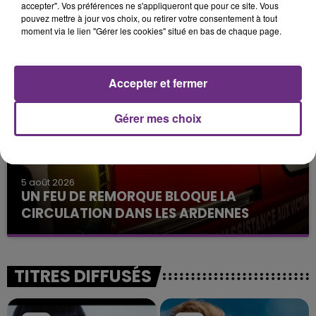
14h39
accepter". Vos préférences ne s'appliqueront que pour ce site. Vous
L'INSPECTION DU TRAVAIL RAPPELLE À
pouvez mettre à jour vos choix, ou retirer votre consentement à tout
moment via le lien "Gérer les cookies" situé en bas de chaque page.
L'ORDRE SUR LES CONDITIONS DE...
Alors que les dates de début des vendange 2026
s'est avéré être plus précoce que prévu,
Accepter et fermer
l'inspection du Travail en profite pour rappeler
les conditions de...
Gérer mes choix
5 août 2026
UN FEU DE REMORQUE BLOQUE LA
CIRCULATION DANS LES ARDENNES
Un feu de remorque s'est déclaré ce mercredi en
fin de matinée sur l'A34.
TITRES DIFFUSÉS