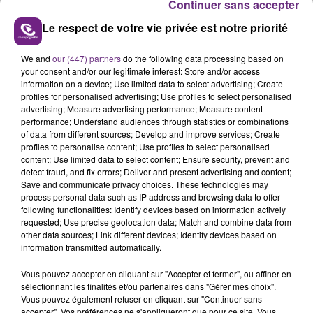
Continuer sans accepter
Départemental de l'Enfance ,le Conseil
Le respect de votre vie privée est notre priorité
départemental a choisi de ne pas fournir davantage
de détails .
We and
our (447) partners
do the following data processing based on
your consent and/or our legitimate interest: Store and/or access
Le 3114, numéro national de prévention du suicide, il est
information on a device; Use limited data to select advertising; Create
accessible gratuitement 24h/24 et 7j/7.
profiles for personalised advertising; Use profiles to select personalised
advertising; Measure advertising performance; Measure content
performance; Understand audiences through statistics or combinations
of data from different sources; Develop and improve services; Create
profiles to personalise content; Use profiles to select personalised
content; Use limited data to select content; Ensure security, prevent and
FIL D'ACTU
detect fraud, and fix errors; Deliver and present advertising and content;
Save and communicate privacy choices. These technologies may
process personal data such as IP address and browsing data to offer
following functionalities: Identify devices based on information actively
requested; Use precise geolocation data; Match and combine data from
other data sources; Link different devices; Identify devices based on
information transmitted automatically.
Vous pouvez accepter en cliquant sur "Accepter et fermer", ou affiner en
sélectionnant les finalités et/ou partenaires dans "Gérer mes choix".
Vous pouvez également refuser en cliquant sur "Continuer sans
7 août 2026
accepter". Vos préférences ne s'appliqueront que pour ce site. Vous