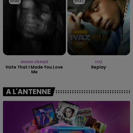
6h46
6h46
6h43
6h43
ARIANA GRANDE
IYAZ
Hate That I Made You Love
Replay
Me
A L'ANTENNE