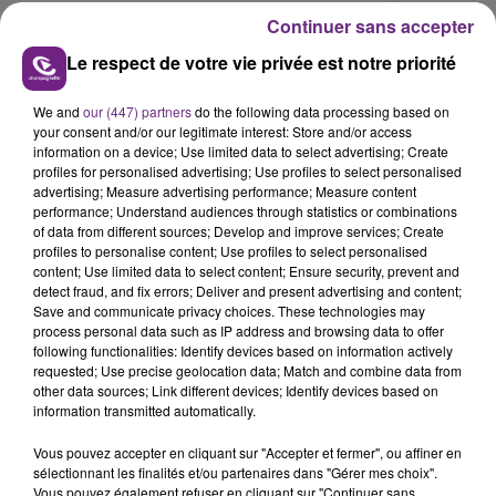
protection et de leur offrir un suivi médico-
Continuer sans accepter
social adapté à leurs besoins. Un lieu sécurisé
Le respect de votre vie privée est notre priorité
où elles peuvent reconstruire leur vie avec
l'aide de professionnels compétents.
We and
our (447) partners
do the following data processing based on
your consent and/or our legitimate interest: Store and/or access
Ce concept de structure est appelé à se
information on a device; Use limited data to select advertising; Create
profiles for personalised advertising; Use profiles to select personalised
développer à travers toute la France.
advertising; Measure advertising performance; Measure content
performance; Understand audiences through statistics or combinations
of data from different sources; Develop and improve services; Create
profiles to personalise content; Use profiles to select personalised
content; Use limited data to select content; Ensure security, prevent and
FIL D'ACTU
detect fraud, and fix errors; Deliver and present advertising and content;
Save and communicate privacy choices. These technologies may
process personal data such as IP address and browsing data to offer
following functionalities: Identify devices based on information actively
requested; Use precise geolocation data; Match and combine data from
other data sources; Link different devices; Identify devices based on
information transmitted automatically.
Vous pouvez accepter en cliquant sur "Accepter et fermer", ou affiner en
sélectionnant les finalités et/ou partenaires dans "Gérer mes choix".
Vous pouvez également refuser en cliquant sur "Continuer sans