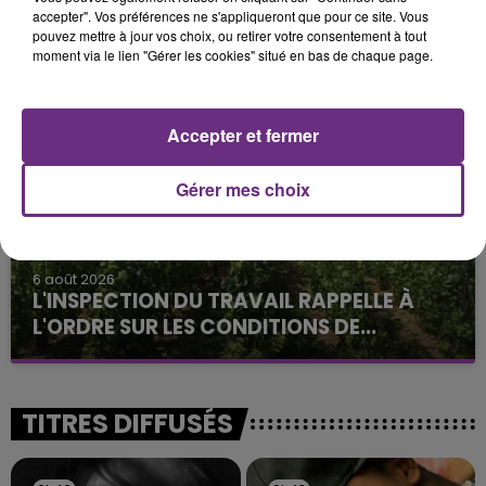
6 août 2026
accepter". Vos préférences ne s'appliqueront que pour ce site. Vous
SI TOUT LE MONDE FAIT ÇA, MOI L'ANNÉE
pouvez mettre à jour vos choix, ou retirer votre consentement à tout
PROCHAINE JE VENDANGE EN...
moment via le lien "Gérer les cookies" situé en bas de chaque page.
La vendange en Champagne a débuté ce jeudi 6
août dans la commune de Montgueux (Aube). Du
jamais vu !
Accepter et fermer
Gérer mes choix
6 août 2026
L'INSPECTION DU TRAVAIL RAPPELLE À
L'ORDRE SUR LES CONDITIONS DE...
Alors que les dates de début des vendange 2026
s'est avéré être plus précoce que prévu,
l'inspection du Travail en profite pour rappeler
TITRES DIFFUSÉS
les conditions de...