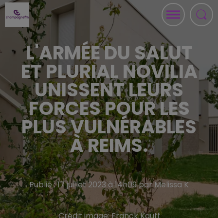
L'ARMÉE DU SALUT
ET PLURIAL NOVILIA
UNISSENT LEURS
FORCES POUR LES
PLUS VULNÉRABLES
À REIMS.
Publié : 17 juillet 2023 à 14h09 par Melissa K
Crédit image:
Franck Kauff