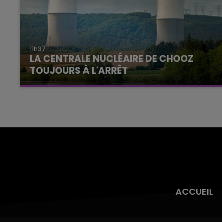
11h37
LA CENTRALE NUCLÉAIRE DE CHOOZ
TOUJOURS À L'ARRÊT
Cela fait déjà une semaine que la centrale
nucléaire ardennaise est à l'arrêt. Une situation
justifiée par la sécheresse intense qui est
toujours présente.
ACCUEIL