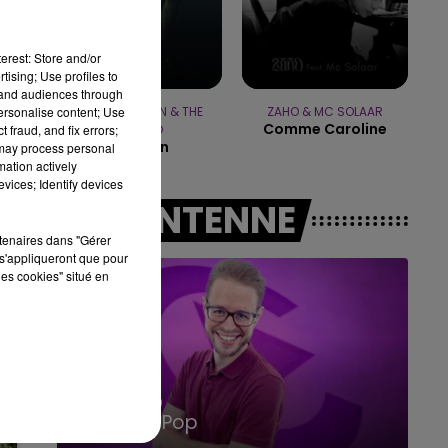
10h00 - 14h00
LE TICKET DE CAISSE
erest: Store and/or
tising; Use profiles to
tand audiences through
personalise content; Use
METRO BOOMIN & THE
ZAHO & MC SOLAAR
Comme Caroline
 fraud, and fix errors;
WEEKND
Creepin
 may process personal
sé
mation actively
vices; Identify devices
s
A L'ANTENNE
rtenaires dans "Gérer
s'appliqueront que pour
les cookies" situé en
15h00 - 19h00
Le Club Champagne FM