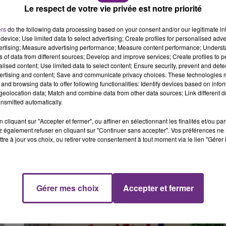
s d’échanger directement avec des recruteurs. Seront
Le respect de votre vie privée est notre priorité
6h00 - 10h00
LA FAMILLE
ques : 2 missions
ers
do the following data processing based on your consent and/or our legitimate int
device; Use limited data to select advertising; Create profiles for personalised adver
vertising; Measure advertising performance; Measure content performance; Unders
s
ns of data from different sources; Develop and improve services; Create profiles to 
e Développement (GESCOD) : 1 mission
alised content; Use limited data to select content; Ensure security, prevent and detect
ertising and content; Save and communicate privacy choices. These technologies
volontaire au service de l'intérêt général. C’est indemni
and browsing data to offer following functionalities: Identify devices based on infor
eolocation data; Match and combine data from other data sources; Link different de
 à 25 ans, sans condition de diplôme, étendu jusqu’à 30 an
nsmitted automatically.
cliquant sur "Accepter et fermer", ou affiner en sélectionnant les finalités et/ou pa
 également refuser en cliquant sur "Continuer sans accepter". Vos préférences ne 
tre à jour vos choix, ou retirer votre consentement à tout moment via le lien "Gérer 
Gérer mes choix
Accepter et fermer
14h00 - 15h00
CAISSE
La Radio Pop