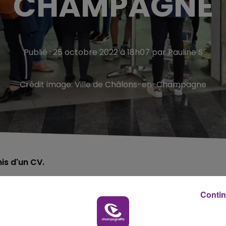
CHAMPAGNE
Publié : 25 octobre 2022 à 18h07 par Pauline S
Crédit image:
Ville de Châlons-en-Champagne
is d'un CV.
edi 26 octobre à Châlons-en-Champagne.
Contin
rie de l’Hôtel de Ville.