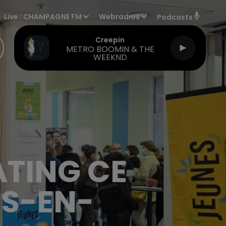
Live :
CHAMPAGNE FM
Webradios
Podcasts
Creepin
METRO BOOMIN & THE
WEEKND
ATING CE
S-EN-