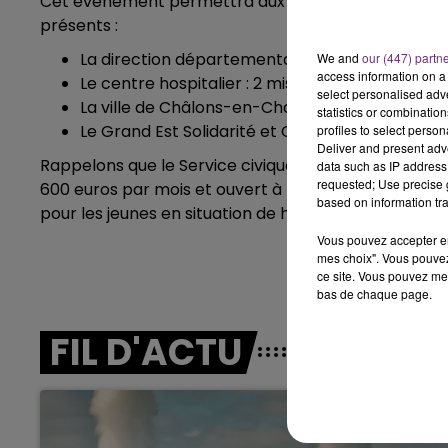
Cet événement permettra aux jeunes de 16 à 25 an
5h00 - 6h00
présents :
LE BEST OF DE LA FAMILLE
CHAMPAGNE FM
La direction départementale des Finances publi
We and
our (447) partn
access information on a 
Le centre hospitalier : 2 missions
select personalised ad
La ville de Châlons-en-Champagne : 2 mission
statistics or combinatio
Le Grand Est Solidarité et Coopération pour l
profiles to select person
Deliver and present adv
Rappelons que le Service civique est un engagement 
data such as IP address 
requested; Use precise g
600 euros par mois et ouvert à tous les jeunes de 16
based on information tra
pour les jeunes en situation de handicap.
Vous pouvez accepter en 
mes choix". Vous pouvez
ce site. Vous pouvez met
bas de chaque page.
FIL D'ACTU
00
10h00 - 14h00
lle
LE TICKET DE 