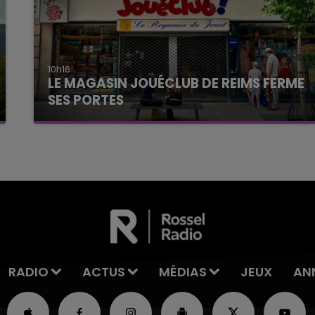
10h16
LE MAGASIN JOUÉCLUB DE REIMS FERME
SES PORTES
C'était l'une des institutions du centre-ville
rémois. Le magasin JouéClub est contraint de
fermer ses portes.
RADIO
ACTUS
MÉDIAS
JEUX
AN