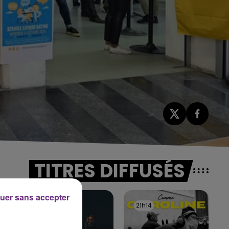
TITRES DIFFUSÉS
uer sans accepter
21h18
21h18
21h14
21h14