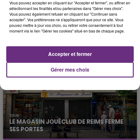
Vous pouvez accepter en cliquant sur "Accepter et fermer", ou affiner en
sélectionnant les finalités et/ou partenaires dans "Gérer mes choix".
Vous pouvez également refuser en cliquant sur "Continuer sans
accepter". Vos préférences ne s'appliqueront que pour ce site. Vous
pouvez mettre à jour vos choix, ou retirer votre consentement à tout
moment via le lien "Gérer les cookies" situé en bas de chaque page.
11h37
LA CENTRALE NUCLÉAIRE DE CHOOZ
TOUJOURS À L'ARRÊT
Accepter et fermer
Cela fait déjà une semaine que la centrale
nucléaire ardennaise est à l'arrêt. Une situation
Gérer mes choix
justifiée par la sécheresse intense qui est toujours
présente.
10h16
LE MAGASIN JOUÉCLUB DE REIMS FERME
SES PORTES
C'était l'une des institutions du centre-ville