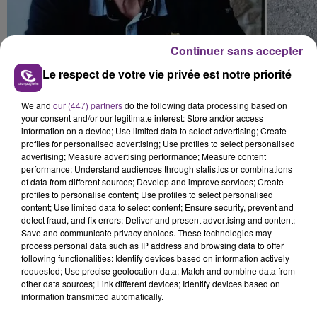
Continuer sans accepter
Le respect de votre vie privée est notre priorité
Toute personne ayant croisé cet homme ou ayant des
We and
our (447) partners
do the following data processing based on
your consent and/or our legitimate interest: Store and/or access
informations sur sa disparition est invitée à
appeler le
03
information on a device; Use limited data to select advertising; Create
26 62 13 80
ou
le 17.
profiles for personalised advertising; Use profiles to select personalised
advertising; Measure advertising performance; Measure content
performance; Understand audiences through statistics or combinations
of data from different sources; Develop and improve services; Create
profiles to personalise content; Use profiles to select personalised
content; Use limited data to select content; Ensure security, prevent and
detect fraud, and fix errors; Deliver and present advertising and content;
Save and communicate privacy choices. These technologies may
process personal data such as IP address and browsing data to offer
FIL D'ACTU
following functionalities: Identify devices based on information actively
requested; Use precise geolocation data; Match and combine data from
other data sources; Link different devices; Identify devices based on
information transmitted automatically.