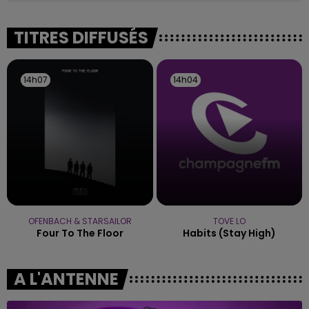
rémois. Le magasin JouéClub est contraint de
fermer ses portes.
TITRES DIFFUSÉS
14h07
14h07
14h04
14h04
OFENBACH & STARSAILOR
TOVE LO
Four To The Floor
Habits (stay High)
A L'ANTENNE