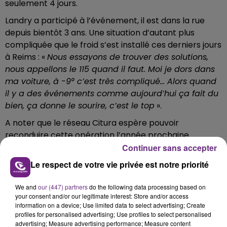
seulement 4 jours.
Landry a participé à l’événement, il est dans la rue
depuis bientôt 3 ans. Une situation d’autant plus
compliquée que le froid s’est installé ces derniers jours
à Reims : «
Nous essayons de trouver des solutions,
nous appellons le 115 quand il faut. Moi je dors dans
ma voiture, à -9° c’est très compliqué… Alors quand
il y a des événements comme aujourd’hui ça fait du
bien, ça donne le sourire, c’est le top
».
A noter que
le réseau Citura espère pouvoir
reconduire cette opération l’année prochaine.
Continuer sans accepter
Le respect de votre vie privée est notre priorité
FIL D'ACTU
We and
our (447) partners
do the following data processing based on
your consent and/or our legitimate interest: Store and/or access
information on a device; Use limited data to select advertising; Create
profiles for personalised advertising; Use profiles to select personalised
advertising; Measure advertising performance; Measure content