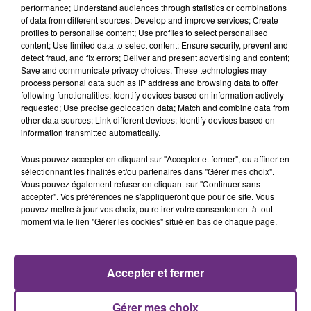
performance; Understand audiences through statistics or combinations
of data from different sources; Develop and improve services; Create
profiles to personalise content; Use profiles to select personalised
content; Use limited data to select content; Ensure security, prevent and
detect fraud, and fix errors; Deliver and present advertising and content;
Save and communicate privacy choices. These technologies may
process personal data such as IP address and browsing data to offer
11h06
following functionalities: Identify devices based on information actively
JAMAIS SANS MON FRÈRE
requested; Use precise geolocation data; Match and combine data from
other data sources; Link different devices; Identify devices based on
Julien Fourel n'a plus donné signé de vie depuis 5
information transmitted automatically.
mois. Sa sœur poursuit ses recherches pour le
retrouver.
Vous pouvez accepter en cliquant sur "Accepter et fermer", ou affiner en
sélectionnant les finalités et/ou partenaires dans "Gérer mes choix".
Vous pouvez également refuser en cliquant sur "Continuer sans
accepter". Vos préférences ne s'appliqueront que pour ce site. Vous
pouvez mettre à jour vos choix, ou retirer votre consentement à tout
moment via le lien "Gérer les cookies" situé en bas de chaque page.
7 août 2026
LA CENTRALE NUCLÉAIRE DE CHOOZ
Accepter et fermer
TOUJOURS À L'ARRÊT
Cela fait déjà une semaine que la centrale
Gérer mes choix