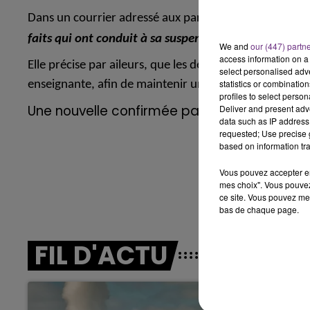
7h00 - 12h00
Dans un courrier adressé aux parents d’élèves,cette s
LE WEEK-END CHAMPAGNE FM
faits qui ont conduit à sa suspension ont été sanctio
We and
our (447) partn
access information on a 
Elle précise par aileurs, que les deux classes témoins d
select personalised ad
statistics or combinatio
enseignante, afin de maintenir un climat scolaire pro
profiles to select person
Une nouvelle confirmée par le rectorat.
Deliver and present adv
data such as IP address 
requested; Use precise g
based on information tra
Vous pouvez accepter en 
mes choix". Vous pouvez
ce site. Vous pouvez met
bas de chaque page.
16h00 - 20h00
GNE FM
LE WEEK-END CHAMPAGNE F
FIL D'ACTU