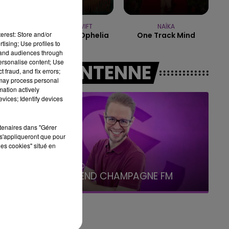
7h00 - 12h00
LE WEEK-END CHAMPAGNE FM
TAYLOR SWIFT
NAÏKA
erest: Store and/or
The Fate Of Ophelia
One Track Mind
tising; Use profiles to
tand audiences through
personalise content; Use
A L'ANTENNE
 fraud, and fix errors;
 may process personal
mation actively
vices; Identify devices
rtenaires dans "Gérer
s'appliqueront que pour
les cookies" situé en
16h00 - 20h00
LE WEEK-END CHAMPAGNE FM