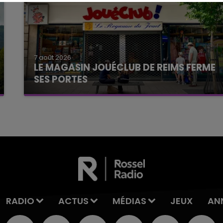
7 août 2026
LE MAGASIN JOUÉCLUB DE REIMS FERME
SES PORTES
C'était l'une des institutions du centre-ville
rémois. Le magasin JouéClub est contraint de
fermer ses portes.
RADIO
ACTUS
MÉDIAS
JEUX
AN