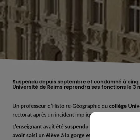
Suspendu depuis septembre et condamné à cinq mo
Université de Reims reprendra ses fonctions le 3 
Un professeur d’Histoire-Géographie du
collège Univ
rectorat après un incident impliquant un élève,
réinté
L’enseignant avait été
suspendu en septembre dernier
avoir saisi un élève à la gorge et l’avoir plaqué con