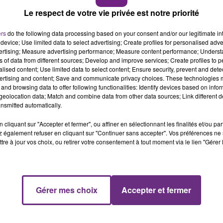
16h00 - 20h00
Le respect de votre vie privée est notre priorité
emaine, la principale de l’établissement rappelle que
« les
LE WEEK-END CHAMPAGNE FM
nnés sur le plan pénal et professionnel
».
ers
do the following data processing based on your consent and/or our legitimate int
device; Use limited data to select advertising; Create profiles for personalised adver
e l’incident , resteront sous la responsabilité d’une autre
vertising; Measure advertising performance; Measure content performance; Unders
ns of data from different sources; Develop and improve services; Create profiles to 
pice aux apprentissages.
alised content; Use limited data to select content; Ensure security, prevent and detect
ertising and content; Save and communicate privacy choices. These technologies
and browsing data to offer following functionalities: Identify devices based on infor
eolocation data; Match and combine data from other data sources; Link different de
nsmitted automatically.
cliquant sur "Accepter et fermer", ou affiner en sélectionnant les finalités et/ou pa
 également refuser en cliquant sur "Continuer sans accepter". Vos préférences ne 
tre à jour vos choix, ou retirer votre consentement à tout moment via le lien "Gérer 
7h00 - 12h00
M
LE WEEK-END CHAMPAGNE FM
Gérer mes choix
Accepter et fermer