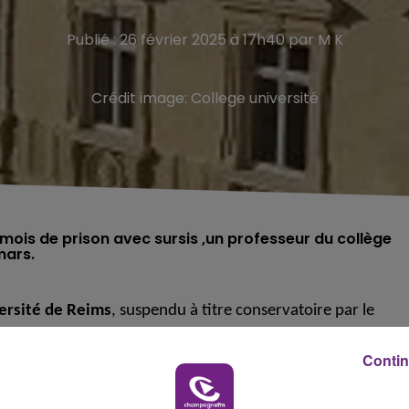
Publié : 26 février 2025 à 17h40 par M K
Crédit image:
College université
is de prison avec sursis ,un professeur du collège
mars.
ersité de Reims
, suspendu à titre conservatoire par le
grera ses fonctions à compter du 3 mars prochain.
Contin
 et condamné à cinq mois de prison avec sursis, après
tre un mur
.