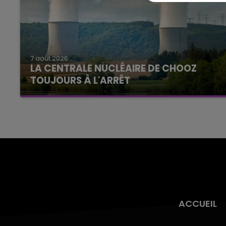
7 août 2026
LA CENTRALE NUCLÉAIRE DE CHOOZ
TOUJOURS À L'ARRÊT
Cela fait déjà une semaine que la centrale
nucléaire ardennaise est à l'arrêt. Une situation
justifiée par la sécheresse intense qui est
toujours présente.
ACCUEIL