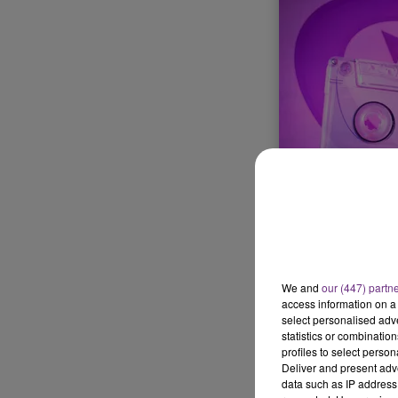
6h00 - 10h00
LA FAMILLE
10h00 - 14h00
LE TICKET DE CAISSE
We and
our (447) partn
access information on a 
select personalised ad
statistics or combinatio
profiles to select person
Deliver and present adv
data such as IP address 