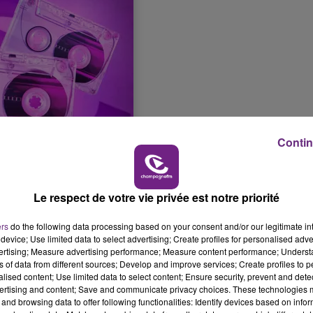
10h00 - 14h00
LE TICKET DE CAISSE
Contin
Le respect de votre vie privée est notre priorité
14h00 - 15h00
La Radio Pop
ers
do the following data processing based on your consent and/or our legitimate int
device; Use limited data to select advertising; Create profiles for personalised adver
vertising; Measure advertising performance; Measure content performance; Unders
ns of data from different sources; Develop and improve services; Create profiles to 
alised content; Use limited data to select content; Ensure security, prevent and detect
ertising and content; Save and communicate privacy choices. These technologies
and browsing data to offer following functionalities: Identify devices based on infor