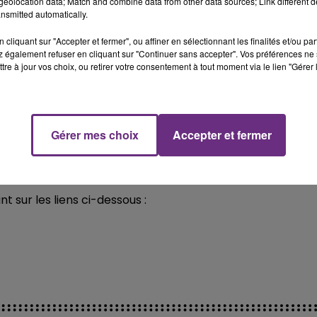
eolocation data; Match and combine data from other data sources; Link different de
nsmitted automatically.
 Jérôme permet d'apprendre la langue de Shakespeare pl
cliquant sur "Accepter et fermer", ou affiner en sélectionnant les finalités et/ou pa
e professeur propose également des lives dans lesquelles
 également refuser en cliquant sur "Continuer sans accepter". Vos préférences ne 
tre à jour vos choix, ou retirer votre consentement à tout moment via le lien "Gérer 
l y a parfois des élèves dans les commentaires qui ne
esseur et dans ce cas je peux donner un coup de main
ntervenir dans le live.
Gérer mes choix
Accepter et fermer
glais
#anglais
l - l'agrégégé
 sur les liens ci-dessous :