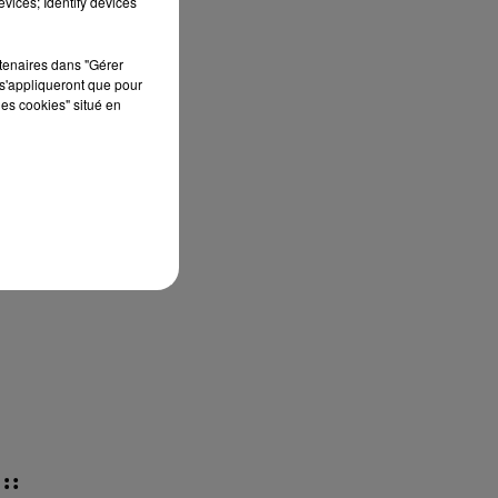
vices; Identify devices
us
rtenaires dans "Gérer
s'appliqueront que pour
les cookies" situé en
,