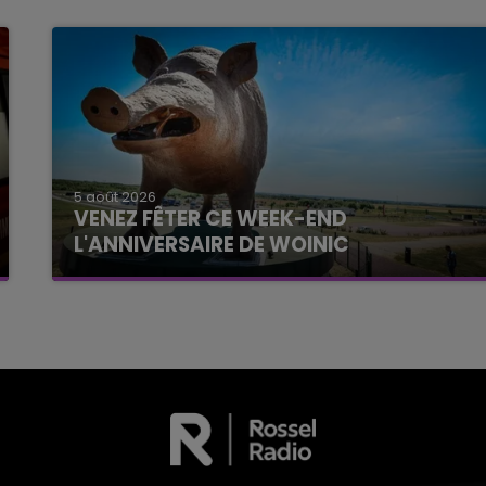
5 août 2026
VENEZ FÊTER CE WEEK-END
L'ANNIVERSAIRE DE WOINIC
Ce samedi 8 août sera un grand jour :
l'anniversaire du plus gros sanglier du monde.
Une fête est donc organisée et vous êtes tous
conviés !