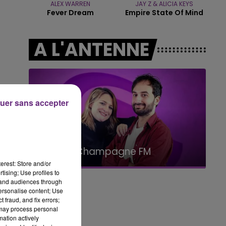
ALEX WARREN
JAY Z & ALICIA KEYS
Fever Dream
Empire State Of Mind
14h00 - 15h00
LA RADIO POP
A L'ANTENNE
uer sans accepter
15h00 - 19h00
Le Club Champagne FM
erest: Store and/or
tising; Use profiles to
tand audiences through
personalise content; Use
 fraud, and fix errors;
 may process personal
mation actively