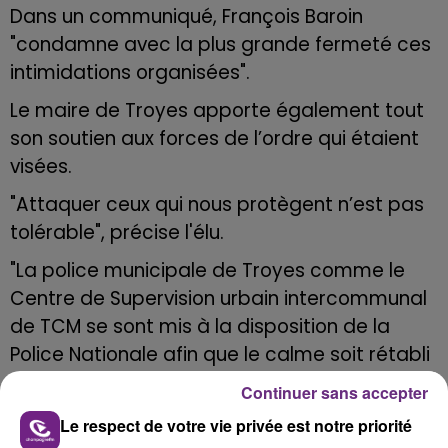
Dans un communiqué, François Baroin
"
condamne avec la plus grande fermeté ces
intimidations organisées".
Le maire de Troyes apporte également tout
son soutien aux forces de l’ordre qui étaient
visées.
"Attaquer ceux qui nous protègent n’est pas
tolérable", précise l'élu.
"La police municipale de Troyes comme le
Centre de Supervision urbain intercommunal
de TCM se sont mis à la disposition de la
Police Nationale afin que le calme soit rétabli
pour les habitants du quartier et que les
Continuer sans accepter
auteurs de ces actes inacceptables et
Le respect de votre vie privée est notre priorité
lâches puissent être retrouvés et