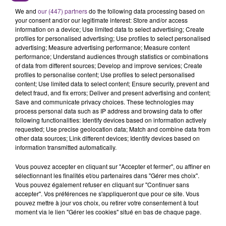
sanctionnés".
We and
our (447) partners
do the following data processing based on
your consent and/or our legitimate interest: Store and/or access
information on a device; Use limited data to select advertising; Create
profiles for personalised advertising; Use profiles to select personalised
advertising; Measure advertising performance; Measure content
FIL D'ACTU
performance; Understand audiences through statistics or combinations
of data from different sources; Develop and improve services; Create
profiles to personalise content; Use profiles to select personalised
content; Use limited data to select content; Ensure security, prevent and
detect fraud, and fix errors; Deliver and present advertising and content;
Save and communicate privacy choices. These technologies may
process personal data such as IP address and browsing data to offer
following functionalities: Identify devices based on information actively
requested; Use precise geolocation data; Match and combine data from
other data sources; Link different devices; Identify devices based on
information transmitted automatically.
7 août 2026
LA CENTRALE NUCLÉAIRE DE CHOOZ
Vous pouvez accepter en cliquant sur "Accepter et fermer", ou affiner en
sélectionnant les finalités et/ou partenaires dans "Gérer mes choix".
TOUJOURS À L'ARRÊT
Vous pouvez également refuser en cliquant sur "Continuer sans
Cela fait déjà une semaine que la centrale
accepter". Vos préférences ne s'appliqueront que pour ce site. Vous
pouvez mettre à jour vos choix, ou retirer votre consentement à tout
nucléaire ardennaise est à l'arrêt. Une situation
moment via le lien "Gérer les cookies" situé en bas de chaque page.
justifiée par la sécheresse intense qui est toujours