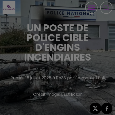
UN POSTE DE
POLICE CIBLE
D'ENGINS
INCENDIAIRES
Publié : 15 juillet 2025 à 11h38 par Emmanuel Poli
Crédit image:
L'Est Eclair