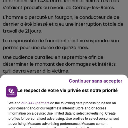
contresens sur l’A34 entre Rethel et Reims. Les faits
s’étaient produits au niveau de Cernay-lès-Reims.
L'homme a percuté un fourgon, le conducteur de ce
dernier a été blessé et a eu une interruption totale de
travail de 21 jours.
Le responsable de l'accident s'est vu suspendre son
permis pour une durée de quinze mois.
Une audience aura lieu en septembre afin de
déterminer le montant des dommages et intérêts
qu’il devra verser à la victime.
Continuer sans accepter
Le respect de votre vie privée est notre priorité
FIL D'ACTU
We and
our (447) partners
do the following data processing based on
your consent and/or our legitimate interest: Store and/or access
information on a device; Use limited data to select advertising; Create
profiles for personalised advertising; Use profiles to select personalised
advertising; Measure advertising performance; Measure content