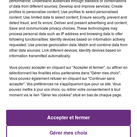
performance; Understand audiences through statistics or combinations
of data from different sources; Develop and improve services; Create
profiles to personalise content; Use profiles to select personalised
content; Use limited data to select content; Ensure security, prevent and
detect fraud, and fix errors; Deliver and present advertising and content;
Save and communicate privacy choices. These technologies may
7 août 2026
LA CENTRALE NUCLÉAIRE DE CHOOZ
process personal data such as IP address and browsing data to offer
following functionalities: Identify devices based on information actively
TOUJOURS À L'ARRÊT
requested; Use precise geolocation data; Match and combine data from
Cela fait déjà une semaine que la centrale
other data sources; Link different devices; Identify devices based on
information transmitted automatically.
nucléaire ardennaise est à l'arrêt. Une situation
justifiée par la sécheresse intense qui est toujours
Vous pouvez accepter en cliquant sur "Accepter et fermer", ou affiner en
présente.
sélectionnant les finalités et/ou partenaires dans "Gérer mes choix".
Vous pouvez également refuser en cliquant sur "Continuer sans
accepter". Vos préférences ne s'appliqueront que pour ce site. Vous
pouvez mettre à jour vos choix, ou retirer votre consentement à tout
moment via le lien "Gérer les cookies" situé en bas de chaque page.
7 août 2026
LE MAGASIN JOUÉCLUB DE REIMS FERME
Accepter et fermer
SES PORTES
C'était l'une des institutions du centre-ville
Gérer mes choix
rémois. Le magasin JouéClub est contraint de