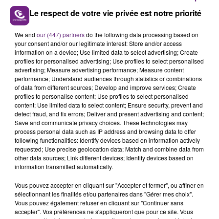
Le respect de votre vie privée est notre priorité
We and
our (447) partners
do the following data processing based on
your consent and/or our legitimate interest: Store and/or access
information on a device; Use limited data to select advertising; Create
profiles for personalised advertising; Use profiles to select personalised
advertising; Measure advertising performance; Measure content
performance; Understand audiences through statistics or combinations
of data from different sources; Develop and improve services; Create
profiles to personalise content; Use profiles to select personalised
FIL D'ACTU
content; Use limited data to select content; Ensure security, prevent and
detect fraud, and fix errors; Deliver and present advertising and content;
Save and communicate privacy choices. These technologies may
process personal data such as IP address and browsing data to offer
following functionalities: Identify devices based on information actively
requested; Use precise geolocation data; Match and combine data from
other data sources; Link different devices; Identify devices based on
information transmitted automatically.
Vous pouvez accepter en cliquant sur "Accepter et fermer", ou affiner en
sélectionnant les finalités et/ou partenaires dans "Gérer mes choix".
14h39
Vous pouvez également refuser en cliquant sur "Continuer sans
L'INSPECTION DU TRAVAIL RAPPELLE À
accepter". Vos préférences ne s'appliqueront que pour ce site. Vous