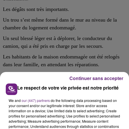
Les dégâts sont très importants.
Un trou s’est même formé dans le mur au niveau de la
chambre du logement endommagé.
Un seul blessé léger est à déplorer, le conducteur du
camion, qui a été pris en charge par les secours.
Les habitants de la maison endommagée ont été relogés
dans leur famille, en attendant les réparations.
Continuer sans accepter
Le respect de votre vie privée est notre priorité
FIL D'ACTU
We and
our (447) partners
do the following data processing based on
your consent and/or our legitimate interest: Store and/or access
information on a device; Use limited data to select advertising; Create
profiles for personalised advertising; Use profiles to select personalised
advertising; Measure advertising performance; Measure content
performance; Understand audiences through statistics or combinations