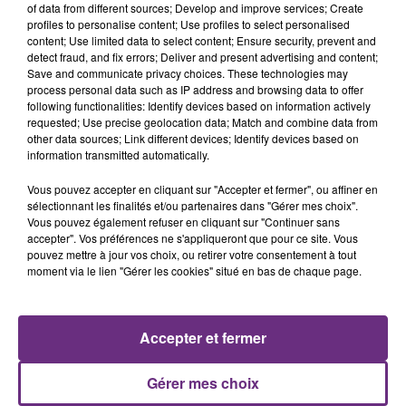
of data from different sources; Develop and improve services; Create
profiles to personalise content; Use profiles to select personalised
content; Use limited data to select content; Ensure security, prevent and
detect fraud, and fix errors; Deliver and present advertising and content;
7 août 2026
Save and communicate privacy choices. These technologies may
LA CENTRALE NUCLÉAIRE DE CHOOZ
process personal data such as IP address and browsing data to offer
TOUJOURS À L'ARRÊT
following functionalities: Identify devices based on information actively
requested; Use precise geolocation data; Match and combine data from
Cela fait déjà une semaine que la centrale
other data sources; Link different devices; Identify devices based on
nucléaire ardennaise est à l'arrêt. Une situation
information transmitted automatically.
justifiée par la sécheresse intense qui est toujours
présente.
Vous pouvez accepter en cliquant sur "Accepter et fermer", ou affiner en
sélectionnant les finalités et/ou partenaires dans "Gérer mes choix".
Vous pouvez également refuser en cliquant sur "Continuer sans
accepter". Vos préférences ne s'appliqueront que pour ce site. Vous
pouvez mettre à jour vos choix, ou retirer votre consentement à tout
moment via le lien "Gérer les cookies" situé en bas de chaque page.
7 août 2026
LE MAGASIN JOUÉCLUB DE REIMS FERME
SES PORTES
Accepter et fermer
C'était l'une des institutions du centre-ville
rémois. Le magasin JouéClub est contraint de
Gérer mes choix
fermer ses portes.