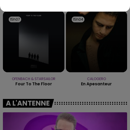
TITRES DIFFUSÉS
15h07
15h07
15h04
15h04
OFENBACH & STARSAILOR
CALOGERO
Four To The Floor
En Apesanteur
A L'ANTENNE