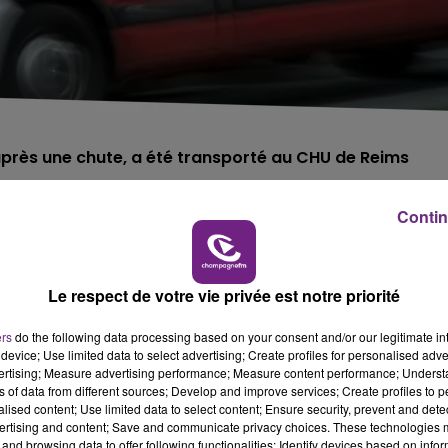
près une chute, a été transporté au CHU de Reims
Contin
he matin, sur le terrain de cross de Marne.
n homme de 24 ans a perdu connaissance pendant quelqu
Le respect de votre vie privée est notre priorité
ers
do the following data processing based on your consent and/or our legitimate int
nsporté au CHU de Reims.
device; Use limited data to select advertising; Create profiles for personalised adver
vertising; Measure advertising performance; Measure content performance; Unders
ns of data from different sources; Develop and improve services; Create profiles to 
alised content; Use limited data to select content; Ensure security, prevent and detect
ertising and content; Save and communicate privacy choices. These technologies
and browsing data to offer following functionalities: Identify devices based on infor