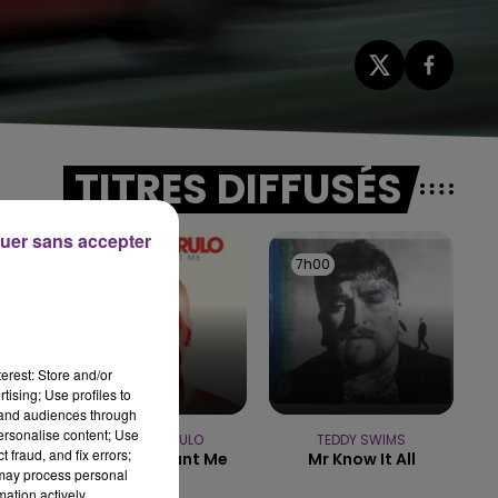
TITRES DIFFUSÉS
uer sans accepter
7h03
7h03
7h00
7h00
es
erest: Store and/or
tising; Use profiles to
tand audiences through
personalise content; Use
JASON DERULO
TEDDY SWIMS
 fraud, and fix errors;
Want To Want Me
Mr Know It All
 may process personal
mation actively