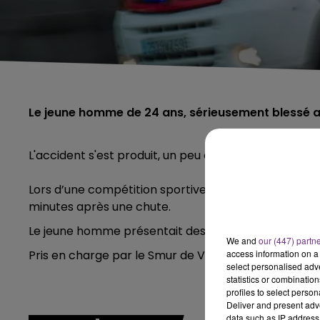
Le jeune homme de 24 ans, sérieusement blessé a
L'accident s'est produit, un peu avant 11h ce dimanc
Lors d’une compétition sportive de moto-cross, u
minutes après une chute.
Le jeune homme présentait des douleurs aux côtes.
We and
our (447) partn
Pris en charge par le Smur de Vouziers, il a été tra
access information on a 
select personalised ad
statistics or combinatio
profiles to select person
Deliver and present adv
data such as IP address 