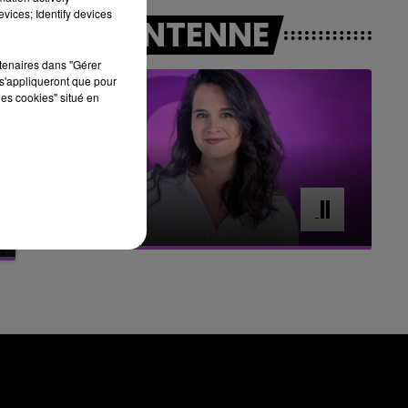
16h00 - 20h00
vices; Identify devices
A L'ANTENNE
LE WEEK-END CHAMPAGNE FM
rtenaires dans "Gérer
s'appliqueront que pour
les cookies" situé en
7h00 - 11h00
BEST OF