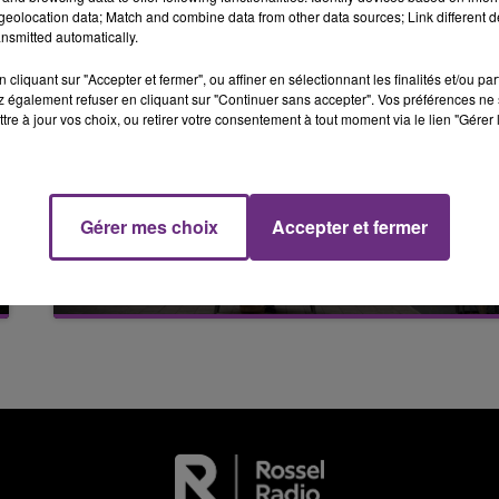
11h00 - 16h00
eolocation data; Match and combine data from other data sources; Link different de
LE WEEK-END CHAMPAGNE FM
nsmitted automatically.
cliquant sur "Accepter et fermer", ou affiner en sélectionnant les finalités et/ou pa
 également refuser en cliquant sur "Continuer sans accepter". Vos préférences ne 
tre à jour vos choix, ou retirer votre consentement à tout moment via le lien "Gérer 
Gérer mes choix
Accepter et fermer
7 août 2026
16h00 - 20h00
LE MAGASIN JOUÉCLUB DE REIMS FERME
FM
Le Week-end Champagne FM
SES PORTES
C'était l'une des institutions du centre-ville
rémois. Le magasin JouéClub est contraint de
fermer ses portes.