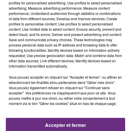
profiles for personalised advertising; Use profiles to select personalised
advertising; Measure advertising performance; Measure content
performance; Understand audiences through statistics or combinations
of data from different sources; Develop and improve services; Create
profiles to personalise content; Use profiles to select personalised
content; Use limited data to select content; Ensure security, prevent and
detect fraud, and fix errors; Deliver and present advertising and content;
Save and communicate privacy choices. These technologies may
process personal data such as IP address and browsing data to offer
following functionalities: Identify devices based on information actively
7 août 2026
requested; Use precise geolocation data; Match and combine data from
LA CENTRALE NUCLÉAIRE DE CHOOZ
other data sources; Link different devices; Identify devices based on
TOUJOURS À L'ARRÊT
information transmitted automatically.
Cela fait déjà une semaine que la centrale
Vous pouvez accepter en cliquant sur "Accepter et fermer", ou affiner en
nucléaire ardennaise est à l'arrêt. Une situation
sélectionnant les finalités et/ou partenaires dans "Gérer mes choix".
justifiée par la sécheresse intense qui est toujours
Vous pouvez également refuser en cliquant sur "Continuer sans
accepter". Vos préférences ne s'appliqueront que pour ce site. Vous
présente.
pouvez mettre à jour vos choix, ou retirer votre consentement à tout
moment via le lien "Gérer les cookies" situé en bas de chaque page.
Accepter et fermer
7 août 2026