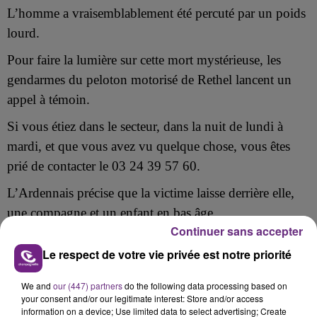
L’homme a vraisemblablement été percuté par un poids
lourd.
Pour faire la lumière sur cette mort mystérieuse, les
gendarmes du peloton motorisé de Rethel lancent un
appel à témoin.
Si vous étiez dans le secteur, dans la nuit de lundi à
mardi,
et que vous avez vu quelque chose, vous êtes
prié de contacter le 03 24 39 57 60.
L’Ardennais précise que la victime laisse derrière elle,
une compagne et un enfant en bas âge.
Continuer sans accepter
Le respect de votre vie privée est notre priorité
We and
our (447) partners
do the following data processing based on
your consent and/or our legitimate interest: Store and/or access
FIL D'ACTU
information on a device; Use limited data to select advertising; Create