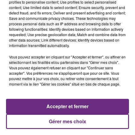
profiles to personalise content; Use profiles to select personalised
content; Use limited data to select content; Ensure security, prevent and
20h36
detect fraud, and fix errors; Deliver and present advertising and content;
SI TOUT LE MONDE FAIT ÇA, MOI L'ANNÉE
Save and communicate privacy choices. These technologies may
PROCHAINE JE VENDANGE EN...
process personal data such as IP address and browsing data to offer
La vendange en Champagne a débuté ce jeudi 6
following functionalities: Identify devices based on information actively
requested; Use precise geolocation data; Match and combine data from
août dans la commune de Montgueux (Aube). Du
other data sources; Link different devices; Identify devices based on
jamais vu !
information transmitted automatically.
Vous pouvez accepter en cliquant sur "Accepter et fermer", ou affiner en
sélectionnant les finalités et/ou partenaires dans "Gérer mes choix".
Vous pouvez également refuser en cliquant sur "Continuer sans
accepter". Vos préférences ne s'appliqueront que pour ce site. Vous
pouvez mettre à jour vos choix, ou retirer votre consentement à tout
moment via le lien "Gérer les cookies" situé en bas de chaque page.
14h39
L'INSPECTION DU TRAVAIL RAPPELLE À
L'ORDRE SUR LES CONDITIONS DE...
Alors que les dates de début des vendange 2026
Accepter et fermer
s'est avéré être plus précoce que prévu,
l'inspection du Travail en profite pour rappeler
Gérer mes choix
TITRES DIFFUSÉS
les conditions de...