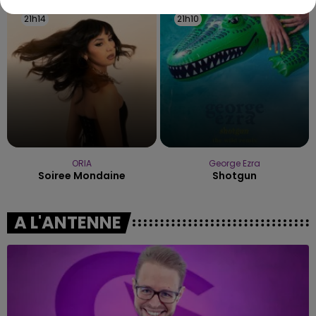
21h14
21h14
21h10
21h10
ORIA
George Ezra
Soiree Mondaine
Shotgun
A L'ANTENNE