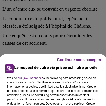
L’un d’entre eux se trouvait en urgence absolue.
La conductrice du poids lourd, légèrement
blessée, a été soignée à l’hôpital de Châlons.
Une enquête est en cours pour déterminer les
causes de cet accident.
Continuer sans accepter
FIL D'ACTU
Le respect de votre vie privée est notre priorité
We and
our (447) partners
do the following data processing based on
your consent and/or our legitimate interest: Store and/or access
information on a device; Use limited data to select advertising; Create
profiles for personalised advertising; Use profiles to select personalised
advertising; Measure advertising performance; Measure content
performance; Understand audiences through statistics or combinations
of data from different sources; Develop and improve services; Create