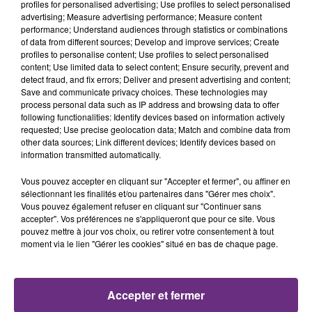
profiles for personalised advertising; Use profiles to select personalised
advertising; Measure advertising performance; Measure content
performance; Understand audiences through statistics or combinations
of data from different sources; Develop and improve services; Create
profiles to personalise content; Use profiles to select personalised
content; Use limited data to select content; Ensure security, prevent and
detect fraud, and fix errors; Deliver and present advertising and content;
Save and communicate privacy choices. These technologies may
process personal data such as IP address and browsing data to offer
following functionalities: Identify devices based on information actively
7 août 2026
requested; Use precise geolocation data; Match and combine data from
LA CENTRALE NUCLÉAIRE DE CHOOZ
other data sources; Link different devices; Identify devices based on
TOUJOURS À L'ARRÊT
information transmitted automatically.
Cela fait déjà une semaine que la centrale
Vous pouvez accepter en cliquant sur "Accepter et fermer", ou affiner en
nucléaire ardennaise est à l'arrêt. Une situation
sélectionnant les finalités et/ou partenaires dans "Gérer mes choix".
justifiée par la sécheresse intense qui est toujours
Vous pouvez également refuser en cliquant sur "Continuer sans
présente.
accepter". Vos préférences ne s'appliqueront que pour ce site. Vous
pouvez mettre à jour vos choix, ou retirer votre consentement à tout
moment via le lien "Gérer les cookies" situé en bas de chaque page.
Accepter et fermer
7 août 2026
LE MAGASIN JOUÉCLUB DE REIMS FERME