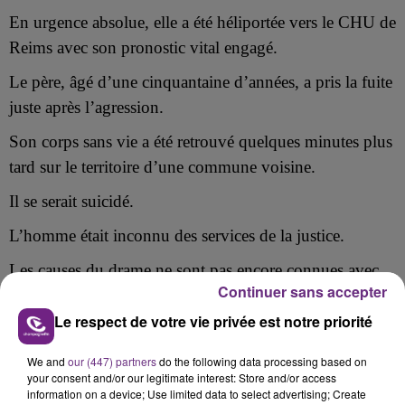
En urgence absolue, elle a été héliportée vers le CHU de
Reims avec son pronostic vital engagé.
Le père, âgé d’une cinquantaine d’années, a pris la fuite
juste après l’agression.
Son corps sans vie a été retrouvé quelques minutes plus
tard sur le territoire d’une commune voisine.
Il se serait suicidé.
L’homme était
inconnu des services de la justice
.
Les causes du drame ne sont pas encore connues avec
Continuer sans accepter
précision.
Le respect de votre vie privée est notre priorité
We and
our (447) partners
do the following data processing based on
your consent and/or our legitimate interest: Store and/or access
FIL D'ACTU
information on a device; Use limited data to select advertising; Create