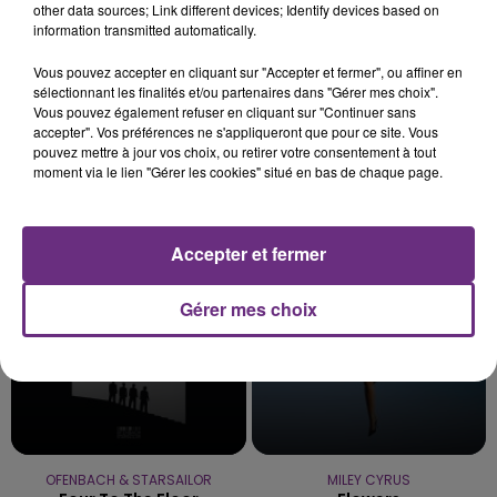
other data sources; Link different devices; Identify devices based on
information transmitted automatically.
5 août 2026
VENEZ FÊTER CE WEEK-END
Vous pouvez accepter en cliquant sur "Accepter et fermer", ou affiner en
L'ANNIVERSAIRE DE WOINIC
sélectionnant les finalités et/ou partenaires dans "Gérer mes choix".
Ce samedi 8 août sera un grand jour :
Vous pouvez également refuser en cliquant sur "Continuer sans
accepter". Vos préférences ne s'appliqueront que pour ce site. Vous
l'anniversaire du plus gros sanglier du monde.
pouvez mettre à jour vos choix, ou retirer votre consentement à tout
Une fête est donc organisée et vous êtes tous
moment via le lien "Gérer les cookies" situé en bas de chaque page.
TITRES DIFFUSÉS
conviés !
Accepter et fermer
13h19
13h19
13h16
13h16
Gérer mes choix
OFENBACH & STARSAILOR
MILEY CYRUS