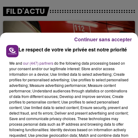
FIL D'ACTU
Continuer sans accepter
Le respect de votre vie privée est notre priorité
We and
our (447) partners
do the following data processing based on
your consent and/or our legitimate interest: Store and/or access
5 août 2026
information on a device; Use limited data to select advertising; Create
UN FEU DE REMORQUE BLOQUE LA
profiles for personalised advertising; Use profiles to select personalised
CIRCULATION DANS LES ARDENNES
advertising; Measure advertising performance; Measure content
performance; Understand audiences through statistics or combinations
Un feu de remorque s'est déclaré ce mercredi en
of data from different sources; Develop and improve services; Create
fin de matinée sur l'A34.
profiles to personalise content; Use profiles to select personalised
content; Use limited data to select content; Ensure security, prevent and
detect fraud, and fix errors; Deliver and present advertising and content;
Save and communicate privacy choices. These technologies may
process personal data such as IP address and browsing data to offer
following functionalities: Identify devices based on information actively
requested; Use precise geolocation data; Match and combine data from