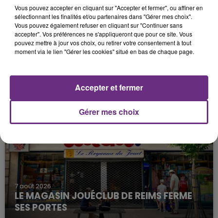
Vous pouvez accepter en cliquant sur "Accepter et fermer", ou affiner en
sélectionnant les finalités et/ou partenaires dans "Gérer mes choix".
Vous pouvez également refuser en cliquant sur "Continuer sans
accepter". Vos préférences ne s'appliqueront que pour ce site. Vous
pouvez mettre à jour vos choix, ou retirer votre consentement à tout
moment via le lien "Gérer les cookies" situé en bas de chaque page.
7 août 2026
LA CENTRALE NUCLÉAIRE DE CHOOZ
TOUJOURS À L'ARRÊT
Accepter et fermer
Cela fait déjà une semaine que la centrale
nucléaire ardennaise est à l'arrêt. Une situation
Gérer mes choix
justifiée par la sécheresse intense qui est toujours
présente.
7 août 2026
LE MAGASIN JOUÉCLUB DE REIMS FERME
SES PORTES