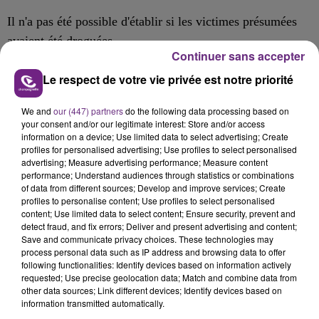
Il n'a pas été possible d'établir si
les victimes présumées
avaient été droguées.
Continuer sans accepter
Après une consommation d’alcool fort, elles perdaient
Le respect de votre vie privée est notre priorité
connaissance.
We and
our (447) partners
do the following data processing based on
L’homme, qui a été déféré le 28 octobre, a reconnu les
your consent and/or our legitimate interest: Store and/or access
faits.
information on a device; Use limited data to select advertising; Create
profiles for personalised advertising; Use profiles to select personalised
En attendant son procès, il a interdiction d’entrer en
advertising; Measure advertising performance; Measure content
performance; Understand audiences through statistics or combinations
contact avec les victimes et avec des mineurs.
of data from different sources; Develop and improve services; Create
profiles to personalise content; Use profiles to select personalised
Il doit également suivre des soins.
content; Use limited data to select content; Ensure security, prevent and
detect fraud, and fix errors; Deliver and present advertising and content;
Save and communicate privacy choices. These technologies may
process personal data such as IP address and browsing data to offer
following functionalities: Identify devices based on information actively
FIL D'ACTU
requested; Use precise geolocation data; Match and combine data from
other data sources; Link different devices; Identify devices based on
information transmitted automatically.