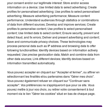
your consent and/or our legitimate interest: Store and/or access
information on a device; Use limited data to select advertising; Create
profiles for personalised advertising; Use profiles to select personalised
FIL D'ACTU
advertising; Measure advertising performance; Measure content
performance; Understand audiences through statistics or combinations
of data from different sources; Develop and improve services; Create
profiles to personalise content; Use profiles to select personalised
content; Use limited data to select content; Ensure security, prevent and
detect fraud, and fix errors; Deliver and present advertising and content;
Save and communicate privacy choices. These technologies may
process personal data such as IP address and browsing data to offer
following functionalities: Identify devices based on information actively
requested; Use precise geolocation data; Match and combine data from
other data sources; Link different devices; Identify devices based on
6 août 2026
information transmitted automatically.
SI TOUT LE MONDE FAIT ÇA, MOI L'ANNÉE
PROCHAINE JE VENDANGE EN...
Vous pouvez accepter en cliquant sur "Accepter et fermer", ou affiner en
sélectionnant les finalités et/ou partenaires dans "Gérer mes choix".
La vendange en Champagne a débuté ce jeudi 6
Vous pouvez également refuser en cliquant sur "Continuer sans
août dans la commune de Montgueux (Aube). Du
accepter". Vos préférences ne s'appliqueront que pour ce site. Vous
jamais vu !
pouvez mettre à jour vos choix, ou retirer votre consentement à tout
moment via le lien "Gérer les cookies" situé en bas de chaque page.