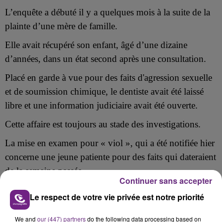
L’enquête a débuté il y a quelques mois à la suite de la
plainte d’une mère de famille.
Elle avait récupéré son enfant, âgé d’une dizaine
d’années, dans un état second après une consultation.
Placé en garde à vue pour des faits d'agression sexuelle
et de soumission chimique, le dentiste avait été laissé
libre et une information judiciaire avait été ouverte.
Cette affaire est toujours au stade des investigations.
La mise en examen pour
« viol », qui a été
notifiée hier
concerne une jeune patiente pour des faits qui dateraient
de la semaine passée.
Continuer sans accepter
Le dentiste conteste l'ensemble des accusations à son
Le respect de votre vie privée est notre priorité
encontre.
We and
our (447) partners
do the following data processing based on