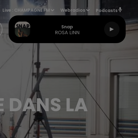
Live :
CHAMPAGNE FM
Webradios
Podcasts
Snap
ROSA LINN
 DANS LA