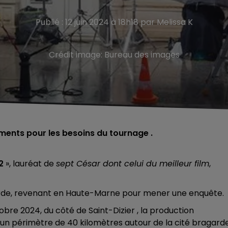
Publié : 12 juin 2024 à 18h18 par Melissa K
Crédit image:
Bureau des images
ents pour les besoins du tournage .
2
», lauréat de
sept César dont celui du meilleur film
,
ragarde, revenant en Haute-Marne pour mener une enquête.
bre 2024, du côté de Saint-Dizier , la production
n périmètre de 40 kilomètres autour de la cité bragard