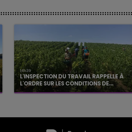
14h39
L'INSPECTION DU TRAVAIL RAPPELLE À
L'ORDRE SUR LES CONDITIONS DE...
Alors que les dates de début des vendange
2026 s'est avéré être plus précoce que prévu,
l'inspection du Travail en profite pour rappeler
les conditions de...