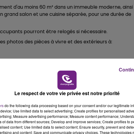
ement d'au moins 60 m² dans un immeuble moderne, ainsi
un grand salon et une cuisine séparée, pour une durée de
6h00 - 10h00
LA FAMILLE
 occupants pourront être relogés si nécessaire.
s photos des pièces à vivre et des extérieurs à:
Contin
Le respect de votre vie privée est notre priorité
ers
do the following data processing based on your consent and/or our legitimate int
10h00 - 14h00
device; Use limited data to select advertising; Create profiles for personalised adver
LE TICKET DE CAISSE
vertising; Measure advertising performance; Measure content performance; Unders
ns of data from different sources; Develop and improve services; Create profiles to 
alised content; Use limited data to select content; Ensure security, prevent and detect
ertising and content; Save and communicate privacy choices. These technologies