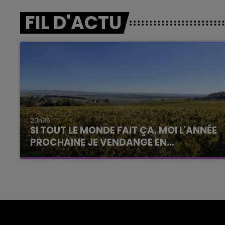
FIL D'ACTU
20h36
SI TOUT LE MONDE FAIT ÇA, MOI L'ANNÉE
PROCHAINE JE VENDANGE EN...
La vendange en Champagne a débuté ce jeudi
6 août dans la commune de Montgueux (Aube).
Du jamais vu !