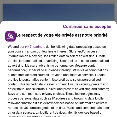
Continuer sans accepter
Le respect de votre vie privée est notre priorité
6 août 2026
We and
our (447) partners
do the following data processing based on
SI TOUT LE MONDE FAIT ÇA, MOI L'ANNÉE
your consent and/or our legitimate interest: Store and/or access
information on a device; Use limited data to select advertising; Create
PROCHAINE JE VENDANGE EN...
profiles for personalised advertising; Use profiles to select personalised
La vendange en Champagne a débuté ce jeudi 6
advertising; Measure advertising performance; Measure content
août dans la commune de Montgueux (Aube). Du
performance; Understand audiences through statistics or combinations
of data from different sources; Develop and improve services; Create
jamais vu !
profiles to personalise content; Use profiles to select personalised
content; Use limited data to select content; Ensure security, prevent and
detect fraud, and fix errors; Deliver and present advertising and content;
Save and communicate privacy choices. These technologies may
process personal data such as IP address and browsing data to offer
following functionalities: Identify devices based on information actively
requested; Use precise geolocation data; Match and combine data from
6 août 2026
other data sources; Link different devices; Identify devices based on
L'INSPECTION DU TRAVAIL RAPPELLE À
information transmitted automatically.