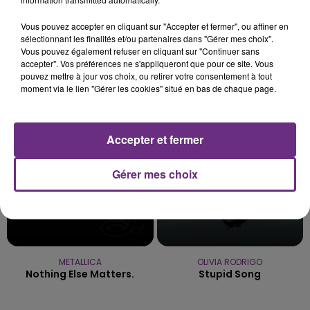
L'ORDRE SUR LES CONDITIONS DE...
Vous pouvez accepter en cliquant sur "Accepter et fermer", ou affiner en
Alors que les dates de début des vendange 2026
sélectionnant les finalités et/ou partenaires dans "Gérer mes choix".
s'est avéré être plus précoce que prévu,
Vous pouvez également refuser en cliquant sur "Continuer sans
accepter". Vos préférences ne s'appliqueront que pour ce site. Vous
l'inspection du Travail en profite pour rappeler
TITRES DIFFUSÉS
pouvez mettre à jour vos choix, ou retirer votre consentement à tout
les conditions de...
moment via le lien "Gérer les cookies" situé en bas de chaque page.
4h49
4h49
4h45
4h45
Accepter et fermer
Gérer mes choix
METALLICA
OLIVIA RODRIGO
Nothing Else Matters.
Stupid Song