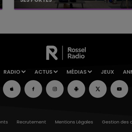
C'était l'une des institutions du centre-ville
rémois. Le magasin JouéClub est contraint de
fermer ses portes.
RADIO
ACTUS
MÉDIAS
JEUX
AN
nts
Recrutement
Mentions Légales
Gestion des 