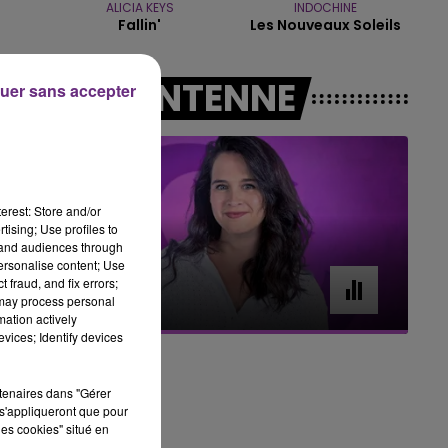
ALICIA KEYS
INDOCHINE
Fallin'
Les Nouveaux Soleils
16h00 - 20h00
LE WEEK-END CHAMPAGNE FM
A L'ANTENNE
uer sans accepter
erest: Store and/or
tising; Use profiles to
tand audiences through
personalise content; Use
7h00 - 11h00
 fraud, and fix errors;
BEST OF
 may process personal
mation actively
vices; Identify devices
rtenaires dans "Gérer
s'appliqueront que pour
les cookies" situé en