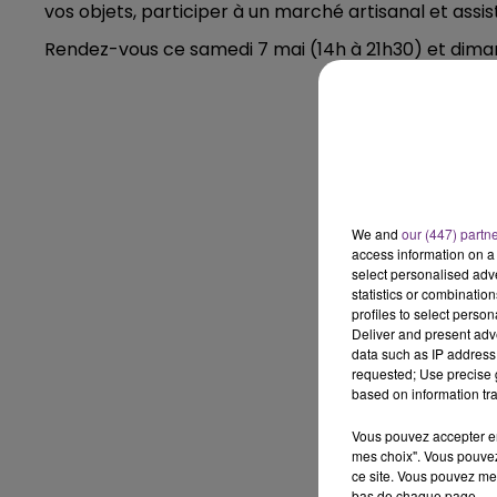
vos objets, participer à un marché artisanal et assi
7h00 - 11h00
Rendez-vous ce samedi 7 mai (14h à 21h30) et diman
BEST OF
We and
our (447) partn
access information on a 
select personalised ad
statistics or combinatio
11h00 - 16h00
profiles to select person
Le week-end Champagne 
Deliver and present adv
data such as IP address 
requested; Use precise g
based on information tra
Vous pouvez accepter en 
mes choix". Vous pouvez
ce site. Vous pouvez met
bas de chaque page.