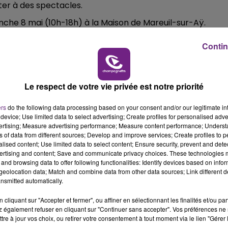
ster à des spectacles.
11h00 - 16h00
che 8 mai (10h-18h) à la Maison de Mareuil-sur-Aÿ.
LE WEEK-END CHAMPAGNE FM
Contin
Le respect de votre vie privée est notre priorité
ers
do the following data processing based on your consent and/or our legitimate int
device; Use limited data to select advertising; Create profiles for personalised adver
vertising; Measure advertising performance; Measure content performance; Unders
ns of data from different sources; Develop and improve services; Create profiles to 
16h00 - 20h00
alised content; Use limited data to select content; Ensure security, prevent and detect
FM
Le Week-end Champagne FM
ertising and content; Save and communicate privacy choices. These technologies
and browsing data to offer following functionalities: Identify devices based on infor
eolocation data; Match and combine data from other data sources; Link different de
nsmitted automatically.
cliquant sur "Accepter et fermer", ou affiner en sélectionnant les finalités et/ou pa
 également refuser en cliquant sur "Continuer sans accepter". Vos préférences ne 
tre à jour vos choix, ou retirer votre consentement à tout moment via le lien "Gérer 