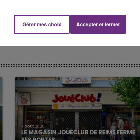
Gérer mes choix
Accepter et fermer
7 août 2026
LE MAGASIN JOUÉCLUB DE REIMS FERME
SES PORTES