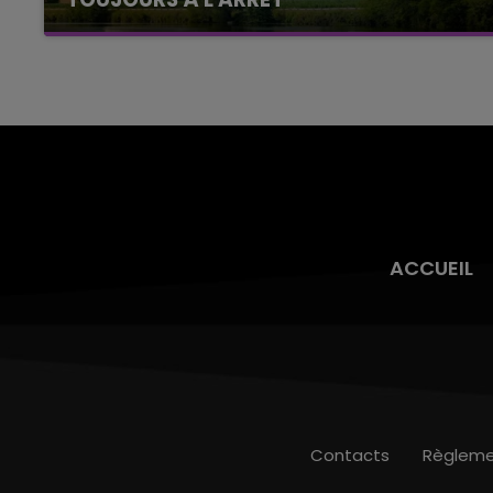
Cela fait déjà une semaine que la centrale
nucléaire ardennaise est à l'arrêt. Une situation
justifiée par la sécheresse intense qui est
toujours présente.
ACCUEIL
Contacts
Règleme