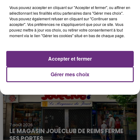
Vous pouvez accepter en cliquant sur "Accepter et fermer", ou affiner en
sélectionnant les finalités et/ou partenaires dans "Gérer mes choix".
Vous pouvez également refuser en cliquant sur "Continuer sans
accepter". Vos préférences ne s'appliqueront que pour ce site. Vous
pouvez mettre à jour vos choix, ou retirer votre consentement à tout
moment via le lien "Gérer les cookies" situé en bas de chaque page.
7 août 2026
LA CENTRALE NUCLÉAIRE DE CHOOZ
Accepter et fermer
TOUJOURS À L'ARRÊT
Cela fait déjà une semaine que la centrale
Gérer mes choix
nucléaire ardennaise est à l'arrêt. Une situation
justifiée par la sécheresse intense qui est toujours
présente.
7 août 2026
LE MAGASIN JOUÉCLUB DE REIMS FERME
SES PORTES