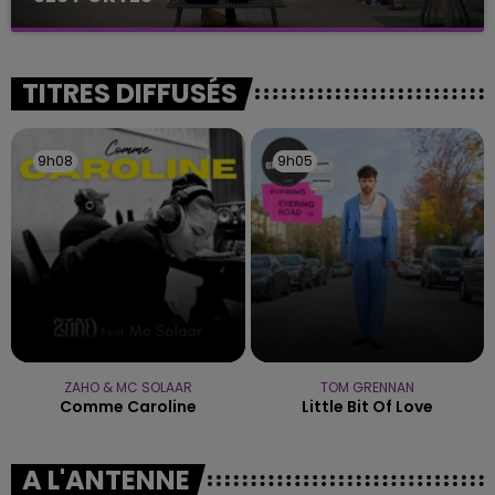
C'était l'une des institutions du centre-ville
rémois. Le magasin JouéClub est contraint de
fermer ses portes.
TITRES DIFFUSÉS
9h08
9h08
9h05
9h05
ZAHO & MC SOLAAR
TOM GRENNAN
Comme Caroline
Little Bit Of Love
A L'ANTENNE