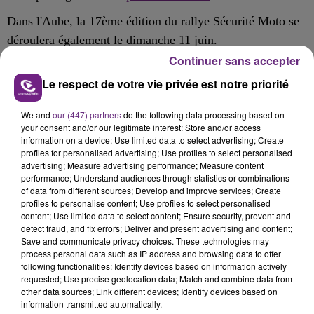
Dans l'Aube, la 17ème édition du rallye Sécurité Moto se
déroulera également le dimanche 11 juin.
Continuer sans accepter
Organisé par la préfecture de l’Aube, il s’agit d’un
Le respect de votre vie privée est notre priorité
parcours de randonnée à moto d’environ 200 kilomètres,
qui permet à la fois une reprise en main de son deux-roues
We and
our (447) partners
do the following data processing based on
mais aussi de revoir tous les points de sécurité, notamment
your consent and/or our legitimate interest: Store and/or access
information on a device; Use limited data to select advertising; Create
routière.
profiles for personalised advertising; Use profiles to select personalised
advertising; Measure advertising performance; Measure content
Le rallye est ouvert à tout titulaire d’un permis de
performance; Understand audiences through statistics or combinations
conduire moto mais le nombre de places est limité.
of data from different sources; Develop and improve services; Create
profiles to personalise content; Use profiles to select personalised
Pensez à vous inscrire rapidement.
content; Use limited data to select content; Ensure security, prevent and
detect fraud, and fix errors; Deliver and present advertising and content;
Save and communicate privacy choices. These technologies may
process personal data such as IP address and browsing data to offer
following functionalities: Identify devices based on information actively
FIL D'ACTU
requested; Use precise geolocation data; Match and combine data from
other data sources; Link different devices; Identify devices based on
information transmitted automatically.