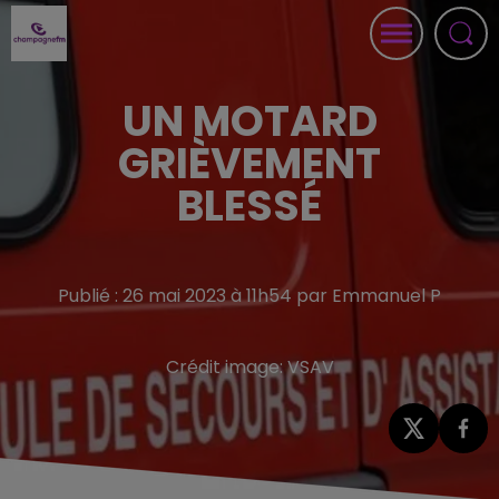
UN MOTARD
GRIÈVEMENT
BLESSÉ
Publié : 26 mai 2023 à 11h54 par Emmanuel P
Crédit image:
VSAV