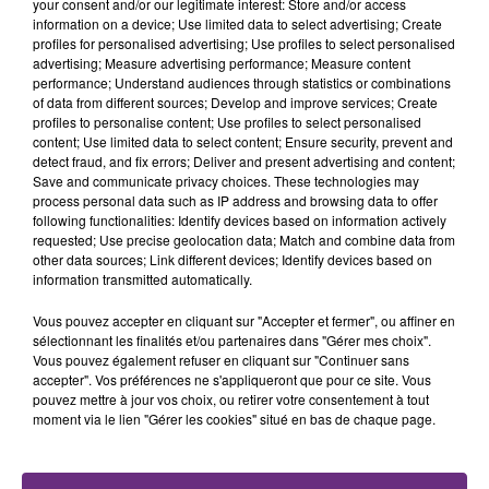
your consent and/or our legitimate interest: Store and/or access
information on a device; Use limited data to select advertising; Create
FIL D'ACTU
profiles for personalised advertising; Use profiles to select personalised
advertising; Measure advertising performance; Measure content
performance; Understand audiences through statistics or combinations
of data from different sources; Develop and improve services; Create
profiles to personalise content; Use profiles to select personalised
content; Use limited data to select content; Ensure security, prevent and
detect fraud, and fix errors; Deliver and present advertising and content;
Save and communicate privacy choices. These technologies may
process personal data such as IP address and browsing data to offer
following functionalities: Identify devices based on information actively
requested; Use precise geolocation data; Match and combine data from
other data sources; Link different devices; Identify devices based on
7 août 2026
information transmitted automatically.
LA CENTRALE NUCLÉAIRE DE CHOOZ
TOUJOURS À L'ARRÊT
Vous pouvez accepter en cliquant sur "Accepter et fermer", ou affiner en
Cela fait déjà une semaine que la centrale
sélectionnant les finalités et/ou partenaires dans "Gérer mes choix".
Vous pouvez également refuser en cliquant sur "Continuer sans
nucléaire ardennaise est à l'arrêt. Une situation
accepter". Vos préférences ne s'appliqueront que pour ce site. Vous
justifiée par la sécheresse intense qui est toujours
pouvez mettre à jour vos choix, ou retirer votre consentement à tout
présente.
moment via le lien "Gérer les cookies" situé en bas de chaque page.