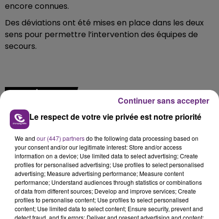
encore connues.
Des déviations ont été mises en place dans les deux
sens pour permettre l’intervention des équipes de
secours.
FIL D'ACTU
Continuer sans accepter
Le respect de votre vie privée est notre priorité
We and
our (447) partners
do the following data processing based on
your consent and/or our legitimate interest: Store and/or access
information on a device; Use limited data to select advertising; Create
profiles for personalised advertising; Use profiles to select personalised
advertising; Measure advertising performance; Measure content
performance; Understand audiences through statistics or combinations
6 août 2026
of data from different sources; Develop and improve services; Create
SI TOUT LE MONDE FAIT ÇA, MOI L'ANNÉE
profiles to personalise content; Use profiles to select personalised
PROCHAINE JE VENDANGE EN...
content; Use limited data to select content; Ensure security, prevent and
detect fraud, and fix errors; Deliver and present advertising and content;