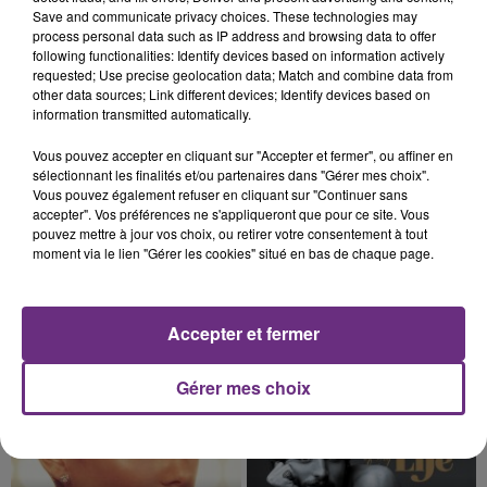
La vendange en Champagne a débuté ce jeudi 6
Save and communicate privacy choices. These technologies may
août dans la commune de Montgueux (Aube). Du
process personal data such as IP address and browsing data to offer
following functionalities: Identify devices based on information actively
jamais vu !
requested; Use precise geolocation data; Match and combine data from
other data sources; Link different devices; Identify devices based on
information transmitted automatically.
Vous pouvez accepter en cliquant sur "Accepter et fermer", ou affiner en
sélectionnant les finalités et/ou partenaires dans "Gérer mes choix".
Vous pouvez également refuser en cliquant sur "Continuer sans
6 août 2026
accepter". Vos préférences ne s'appliqueront que pour ce site. Vous
L'INSPECTION DU TRAVAIL RAPPELLE À
pouvez mettre à jour vos choix, ou retirer votre consentement à tout
L'ORDRE SUR LES CONDITIONS DE...
moment via le lien "Gérer les cookies" situé en bas de chaque page.
Alors que les dates de début des vendange 2026
s'est avéré être plus précoce que prévu,
l'inspection du Travail en profite pour rappeler
Accepter et fermer
TITRES DIFFUSÉS
les conditions de...
Gérer mes choix
6h30
6h30
6h26
6h26