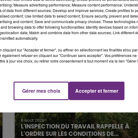
 de Reims précise d’ailleurs qu’il n’y a, « à priori ri
vertising; Measure advertising performance; Measure content performance; Unders
10h00 - 14h00
ns of data from different sources; Develop and improve services; Create profiles to 
LE TICKET DE CAISSE
alised content; Use limited data to select content; Ensure security, prevent and detect
ertising and content; Save and communicate privacy choices. These technologies
s’est pas propagé aux logements voisins.
and browsing data to offer following functionalities: Identify devices based on infor
eolocation data; Match and combine data from other data sources; Link different de
nsmitted automatically.
cliquant sur "Accepter et fermer", ou affiner en sélectionnant les finalités et/ou pa
 également refuser en cliquant sur "Continuer sans accepter". Vos préférences ne 
tre à jour vos choix, ou retirer votre consentement à tout moment via le lien "Gérer 
Gérer mes choix
Accepter et fermer
14h00 - 15h00
La Radio Pop
6 août 2026
L'INSPECTION DU TRAVAIL RAPPELLE À
L'ORDRE SUR LES CONDITIONS DE...