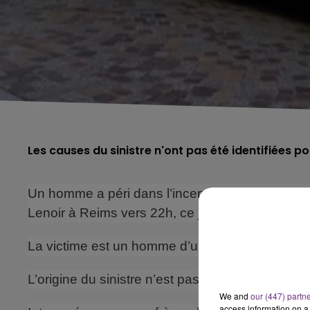
Les causes du sinistre n'ont pas été identifiées 
Un homme a péri dans l’incendie de son appart
Lenoir à Reims
vers 22h, ce jeudi 30 septembre
La victime est un homme d’une soixantaine d’
L’origine du sinistre n’est pas connue pour le m
We and
our (447) partn
access information on a 