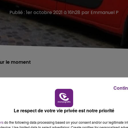
Publié : 1er octobre 2021 à 16h28 par Emmanuel P
pour le moment
ement, situé au rez-de-chaussée dans la rue Camill
Contin
.
années.
Le respect de votre vie privée est notre priorité
oment mais la thèse accidentelle semble privilégiée.
ers
do the following data processing based on your consent and/or our legitimate int
device; Use limited data to select advertising; Create profiles for personalised adver