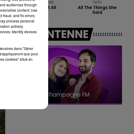
en
TEDDY SWIMS
TATU
tand audiences through
Mr Know It All
All The Things She
14h00 - 15h00
personalise content; Use
Said
LA RADIO POP
 fraud, and fix errors;
 may process personal
mation actively
A L'ANTENNE
vices; Identify devices
rtenaires dans "Gérer
s'appliqueront que pour
les cookies" situé en
15h00 - 19h00
Le Club Champagne FM