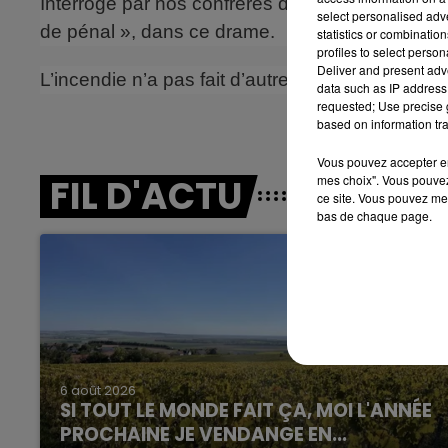
Interrogé par nos confrères de L’Union, le parquet
select personalised ad
de pénal », dans ce drame.
6h00 - 10h00
statistics or combinatio
LA FAMILLE
profiles to select person
Deliver and present adv
L’incendie n’a pas fait d’autres victimes et ne 
data such as IP address 
requested; Use precise g
based on information tra
Vous pouvez accepter en 
FIL D'ACTU
mes choix". Vous pouvez
ce site. Vous pouvez met
bas de chaque page.
10h00 - 14h00
LE TICKET DE CAISSE
6 août 2026
SI TOUT LE MONDE FAIT ÇA, MOI L'ANNÉE
PROCHAINE JE VENDANGE EN...