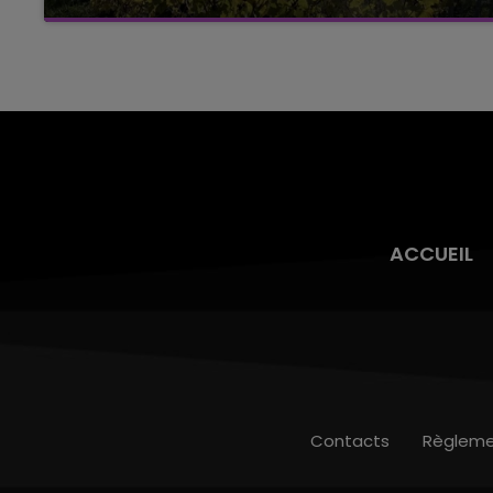
La vendange en Champagne a débuté ce jeudi
6 août dans la commune de Montgueux (Aube).
Du jamais vu !
ACCUEIL
Contacts
Règleme