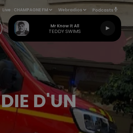
Live :
CHAMPAGNE FM
Webradios
Podcasts
Mr Know It All
TEDDY SWIMS
DIE D'UN