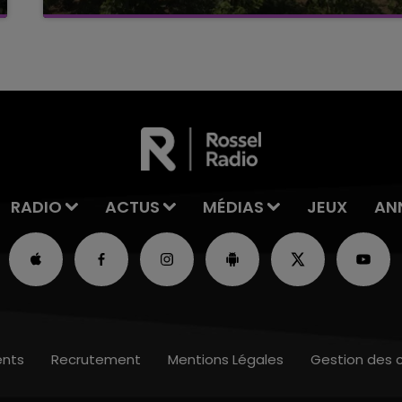
Alors que les dates de début des vendange
2026 s'est avéré être plus précoce que prévu,
l'inspection du Travail en profite pour rappeler
les conditions de...
RADIO
ACTUS
MÉDIAS
JEUX
AN
nts
Recrutement
Mentions Légales
Gestion des 