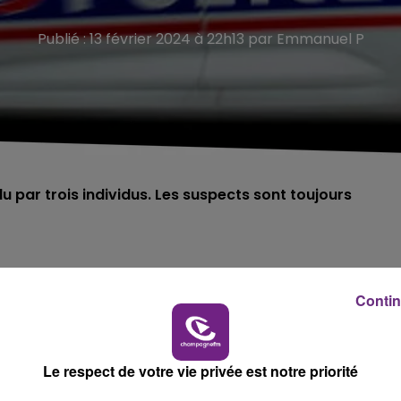
Publié : 13 février 2024 à 22h13 par Emmanuel P
 par trois individus. Les suspects sont toujours
raison de son orientation sexuelle.
Contin
, qui aurait subi une agression homophobe lors d’un guet-
Le respect de votre vie privée est notre priorité
cent de 16 ans avait fixé un rendez-vous avec une personne, vi