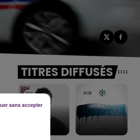
TITRES DIFFUSÉS
3h21
3h21
3h18
3h18
uer sans accepter
a