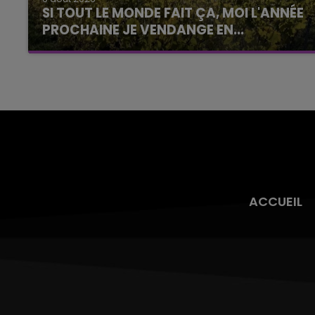
SI TOUT LE MONDE FAIT ÇA, MOI L'ANNÉE
PROCHAINE JE VENDANGE EN...
La vendange en Champagne a débuté ce jeudi
6 août dans la commune de Montgueux (Aube).
Du jamais vu !
ACCUEIL