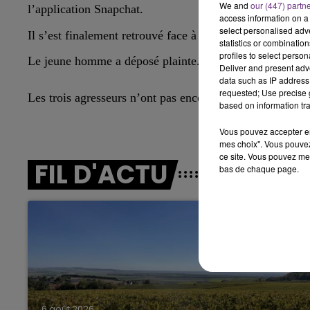
LE BEST OF DE LA FAMILLE
We and
our (447) partn
l’application Snapchat.
access information on a 
CHAMPAGNE FM
select personalised ad
Il s’est finalement retrouvé face à t
rois individus
qui l’o
statistics or combinatio
profiles to select person
Le jeune homme a déposé plainte.
Deliver and present adv
data such as IP address 
requested; Use precise g
Les trois agresseurs n’ont pas encore été interpellés, ni i
based on information tra
Vous pouvez accepter en 
mes choix". Vous pouvez
ce site. Vous pouvez met
FIL D'ACTU
bas de chaque page.
LE
6h00 - 10h00
La Famille
6 août 2026