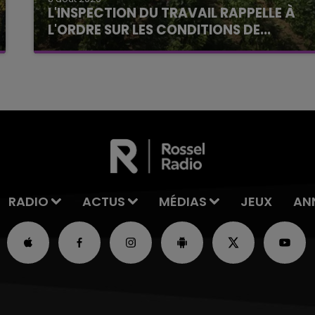
L'INSPECTION DU TRAVAIL RAPPELLE À
L'ORDRE SUR LES CONDITIONS DE...
Alors que les dates de début des vendange
2026 s'est avéré être plus précoce que prévu,
l'inspection du Travail en profite pour rappeler
les conditions de...
RADIO
ACTUS
MÉDIAS
JEUX
AN