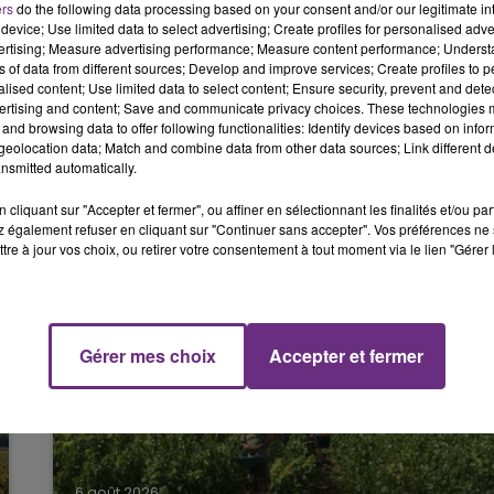
ers
do the following data processing based on your consent and/or our legitimate int
6h00 - 10h00
device; Use limited data to select advertising; Create profiles for personalised adver
LA FAMILLE
vertising; Measure advertising performance; Measure content performance; Unders
nt agressé et ont tenu
des
propos
homophobes.
ns of data from different sources; Develop and improve services; Create profiles to 
alised content; Use limited data to select content; Ensure security, prevent and detect
ertising and content; Save and communicate privacy choices. These technologies
and browsing data to offer following functionalities: Identify devices based on infor
eolocation data; Match and combine data from other data sources; Link different de
dentifiés.
nsmitted automatically.
cliquant sur "Accepter et fermer", ou affiner en sélectionnant les finalités et/ou pa
 également refuser en cliquant sur "Continuer sans accepter". Vos préférences ne 
tre à jour vos choix, ou retirer votre consentement à tout moment via le lien "Gérer 
10h00 - 14h00
LE TICKET DE CAISSE
Gérer mes choix
Accepter et fermer
6 août 2026