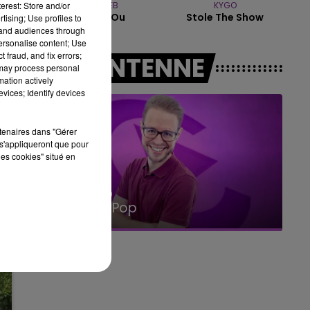
erest: Store and/or
JULIEN LIEB
KYGO
10h00 - 14h00
Dis-Moi Ou
Stole The Show
tising; Use profiles to
LE TICKET DE CAISSE
tand audiences through
personalise content; Use
 fraud, and fix errors;
A L'ANTENNE
 may process personal
mation actively
vices; Identify devices
rtenaires dans "Gérer
s'appliqueront que pour
les cookies" situé en
14h00 - 15h00
La Radio Pop