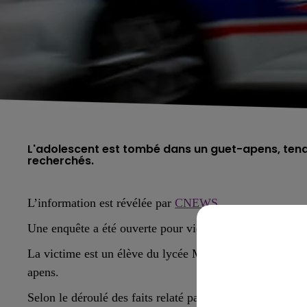
L'adolescent est tombé dans un guet-apens, tendu
recherchés.
L’information est révélée par
CNEWS
.
Une enquête a été ouverte pour violences sur mineur en 
La victime est un élève du lycée Marc-Chagall de Reims
apens.
Selon le déroulé des faits relaté par la chaîne, l’adoles
5h00 - 6h00