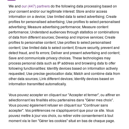
We and
our (447) partners
do the following data processing based on
your consent and/or our legitimate interest: Store and/or access
information on a device; Use limited data to select advertising; Create
profiles for personalised advertising; Use profiles to select personalised
advertising; Measure advertising performance; Measure content
FIL D'ACTU
performance; Understand audiences through statistics or combinations
of data from different sources; Develop and improve services; Create
profiles to personalise content; Use profiles to select personalised
content; Use limited data to select content; Ensure security, prevent and
detect fraud, and fix errors; Deliver and present advertising and content;
Save and communicate privacy choices. These technologies may
process personal data such as IP address and browsing data to offer
following functionalities: Identify devices based on information actively
requested; Use precise geolocation data; Match and combine data from
other data sources; Link different devices; Identify devices based on
information transmitted automatically.
7 août 2026
LA CENTRALE NUCLÉAIRE DE CHOOZ
Vous pouvez accepter en cliquant sur "Accepter et fermer", ou affiner en
sélectionnant les finalités et/ou partenaires dans "Gérer mes choix".
TOUJOURS À L'ARRÊT
Vous pouvez également refuser en cliquant sur "Continuer sans
Cela fait déjà une semaine que la centrale
accepter". Vos préférences ne s'appliqueront que pour ce site. Vous
pouvez mettre à jour vos choix, ou retirer votre consentement à tout
nucléaire ardennaise est à l'arrêt. Une situation
moment via le lien "Gérer les cookies" situé en bas de chaque page.
justifiée par la sécheresse intense qui est toujours