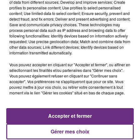
of data from different sources; Develop and improve services; Create
profiles to personalise content; Use profiles to select personalised
content; Use limited data to select content; Ensure security, prevent and
detect fraud, and fix errors; Deliver and present advertising and content;
11h37
Save and communicate privacy choices. These technologies may
LA CENTRALE NUCLÉAIRE DE CHOOZ
process personal data such as IP address and browsing data to offer
TOUJOURS À L'ARRÊT
following functionalities: Identify devices based on information actively
requested; Use precise geolocation data; Match and combine data from
Cela fait déjà une semaine que la centrale
other data sources; Link different devices; Identify devices based on
nucléaire ardennaise est à l'arrêt. Une situation
information transmitted automatically.
justifiée par la sécheresse intense qui est toujours
présente.
Vous pouvez accepter en cliquant sur "Accepter et fermer", ou affiner en
sélectionnant les finalités et/ou partenaires dans "Gérer mes choix".
Vous pouvez également refuser en cliquant sur "Continuer sans
accepter". Vos préférences ne s'appliqueront que pour ce site. Vous
pouvez mettre à jour vos choix, ou retirer votre consentement à tout
moment via le lien "Gérer les cookies" situé en bas de chaque page.
10h16
LE MAGASIN JOUÉCLUB DE REIMS FERME
SES PORTES
Accepter et fermer
C'était l'une des institutions du centre-ville
rémois. Le magasin JouéClub est contraint de
Gérer mes choix
fermer ses portes.