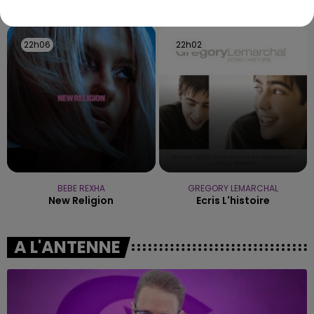
TITRES DIFFUSÉS
22h06
22h06
22h02
22h02
BEBE REXHA
GREGORY LEMARCHAL
New Religion
Ecris L'histoire
A L'ANTENNE