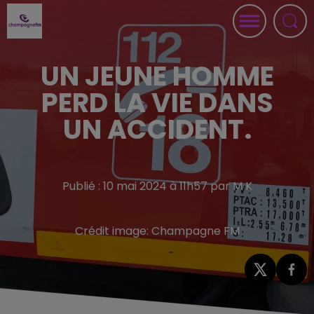
UN JEUNE HOMME
PERD LA VIE DANS
UN ACCIDENT.
Publié : 10 mai 2024 à 11h57 par M K
Crédit image:
Champagne FM