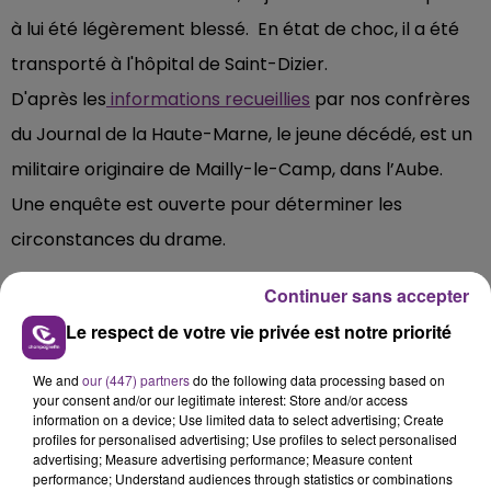
à lui été légèrement blessé. En état de choc, il a été
transporté à l'hôpital de Saint-Dizier.
D'après les
informations recueillies
par nos confrères
du Journal de la Haute-Marne, le jeune décédé, est un
militaire originaire de Mailly-le-Camp, dans l’Aube.
Une enquête est ouverte pour déterminer les
circonstances du drame.
Continuer sans accepter
Le respect de votre vie privée est notre priorité
FIL D'ACTU
We and
our (447) partners
do the following data processing based on
your consent and/or our legitimate interest: Store and/or access
information on a device; Use limited data to select advertising; Create
profiles for personalised advertising; Use profiles to select personalised
advertising; Measure advertising performance; Measure content
performance; Understand audiences through statistics or combinations