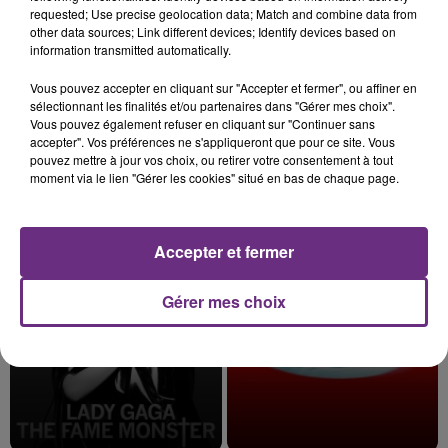
requested; Use precise geolocation data; Match and combine data from
other data sources; Link different devices; Identify devices based on
information transmitted automatically.
7 août 2026
Vous pouvez accepter en cliquant sur "Accepter et fermer", ou affiner en
LE MAGASIN JOUÉCLUB DE REIMS FERME
sélectionnant les finalités et/ou partenaires dans "Gérer mes choix".
SES PORTES
Vous pouvez également refuser en cliquant sur "Continuer sans
accepter". Vos préférences ne s'appliqueront que pour ce site. Vous
C'était l'une des institutions du centre-ville
pouvez mettre à jour vos choix, ou retirer votre consentement à tout
rémois. Le magasin JouéClub est contraint de
moment via le lien "Gérer les cookies" situé en bas de chaque page.
fermer ses portes.
TITRES DIFFUSÉS
Accepter et fermer
8h29
8h29
8h24
8h24
Gérer mes choix