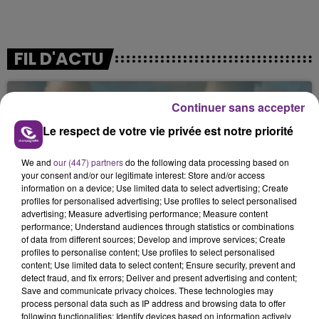
FIL D'ACTU
Continuer sans accepter
Le respect de votre vie privée est notre priorité
We and
our (447) partners
do the following data processing based on
your consent and/or our legitimate interest: Store and/or access
information on a device; Use limited data to select advertising; Create
7 août 2026
profiles for personalised advertising; Use profiles to select personalised
LA CENTRALE NUCLÉAIRE DE CHOOZ
advertising; Measure advertising performance; Measure content
TOUJOURS À L'ARRÊT
performance; Understand audiences through statistics or combinations
of data from different sources; Develop and improve services; Create
Cela fait déjà une semaine que la centrale
profiles to personalise content; Use profiles to select personalised
nucléaire ardennaise est à l'arrêt. Une situation
content; Use limited data to select content; Ensure security, prevent and
detect fraud, and fix errors; Deliver and present advertising and content;
justifiée par la sécheresse intense qui est toujours
Save and communicate privacy choices. These technologies may
présente.
process personal data such as IP address and browsing data to offer
following functionalities: Identify devices based on information actively