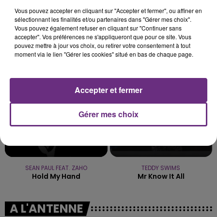
C'était l'une des institutions du centre-ville
Vous pouvez accepter en cliquant sur "Accepter et fermer", ou affiner en
rémois. Le magasin JouéClub est contraint de
sélectionnant les finalités et/ou partenaires dans "Gérer mes choix".
Vous pouvez également refuser en cliquant sur "Continuer sans
fermer ses portes.
TITRES DIFFUSÉS
accepter". Vos préférences ne s'appliqueront que pour ce site. Vous
pouvez mettre à jour vos choix, ou retirer votre consentement à tout
moment via le lien "Gérer les cookies" situé en bas de chaque page.
3h02
3h02
2h59
2h59
Accepter et fermer
Gérer mes choix
SEAN PAUL FEAT. ZAHO
TEDDY SWIMS
Hold My Hand
Mr Know It All
A L'ANTENNE