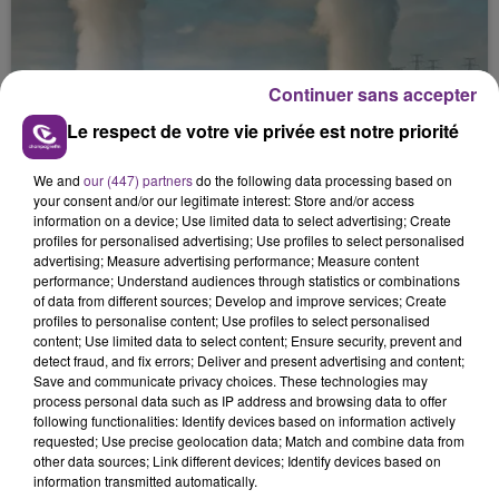
Continuer sans accepter
Le respect de votre vie privée est notre priorité
7 août 2026
LA CENTRALE NUCLÉAIRE DE CHOOZ
We and
our (447) partners
do the following data processing based on
your consent and/or our legitimate interest: Store and/or access
TOUJOURS À L'ARRÊT
information on a device; Use limited data to select advertising; Create
Cela fait déjà une semaine que la centrale
profiles for personalised advertising; Use profiles to select personalised
advertising; Measure advertising performance; Measure content
nucléaire ardennaise est à l'arrêt. Une situation
performance; Understand audiences through statistics or combinations
justifiée par la sécheresse intense qui est toujours
of data from different sources; Develop and improve services; Create
présente.
profiles to personalise content; Use profiles to select personalised
content; Use limited data to select content; Ensure security, prevent and
detect fraud, and fix errors; Deliver and present advertising and content;
Save and communicate privacy choices. These technologies may
process personal data such as IP address and browsing data to offer
following functionalities: Identify devices based on information actively
7 août 2026
requested; Use precise geolocation data; Match and combine data from
LE MAGASIN JOUÉCLUB DE REIMS FERME
other data sources; Link different devices; Identify devices based on
information transmitted automatically.
SES PORTES