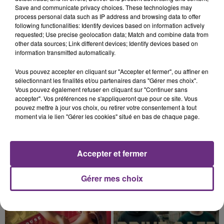
La vendange en Champagne a débuté ce jeudi 6
Save and communicate privacy choices. These technologies may
août dans la commune de Montgueux (Aube). Du
process personal data such as IP address and browsing data to offer
following functionalities: Identify devices based on information actively
jamais vu !
requested; Use precise geolocation data; Match and combine data from
other data sources; Link different devices; Identify devices based on
information transmitted automatically.
Vous pouvez accepter en cliquant sur "Accepter et fermer", ou affiner en
sélectionnant les finalités et/ou partenaires dans "Gérer mes choix".
Vous pouvez également refuser en cliquant sur "Continuer sans
14h39
accepter". Vos préférences ne s'appliqueront que pour ce site. Vous
L'INSPECTION DU TRAVAIL RAPPELLE À
pouvez mettre à jour vos choix, ou retirer votre consentement à tout
L'ORDRE SUR LES CONDITIONS DE...
moment via le lien "Gérer les cookies" situé en bas de chaque page.
Alors que les dates de début des vendange 2026
s'est avéré être plus précoce que prévu,
l'inspection du Travail en profite pour rappeler
Accepter et fermer
TITRES DIFFUSÉS
les conditions de...
Gérer mes choix
23h09
23h09
23h05
23h05