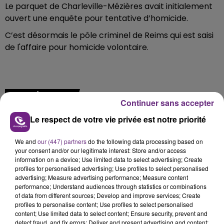
Le parquet de Charleville-Mézières avait initialement
ouvert une enquête pour tentative d’homicide.
C’est désormais le pôle criminel de Reims qui est saisi
de l'affaire pour homicide volontaire.
FIL D'ACTU
Continuer sans accepter
Le respect de votre vie privée est notre priorité
We and
our (447) partners
do the following data processing based on
your consent and/or our legitimate interest: Store and/or access
information on a device; Use limited data to select advertising; Create
profiles for personalised advertising; Use profiles to select personalised
advertising; Measure advertising performance; Measure content
performance; Understand audiences through statistics or combinations
20h36
of data from different sources; Develop and improve services; Create
SI TOUT LE MONDE FAIT ÇA, MOI L'ANNÉE
profiles to personalise content; Use profiles to select personalised
PROCHAINE JE VENDANGE EN...
content; Use limited data to select content; Ensure security, prevent and
detect fraud, and fix errors; Deliver and present advertising and content;