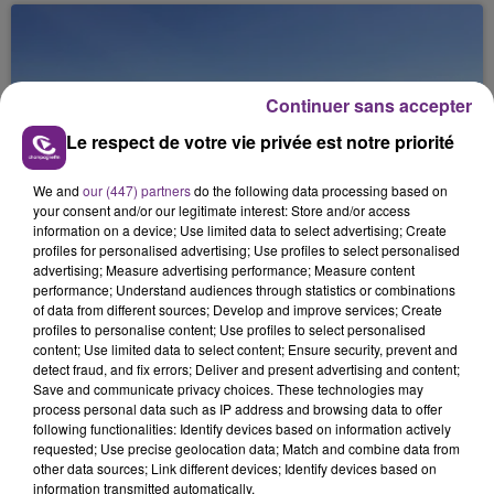
Continuer sans accepter
Le respect de votre vie privée est notre priorité
6 août 2026
We and
our (447) partners
do the following data processing based on
SI TOUT LE MONDE FAIT ÇA, MOI L'ANNÉE
your consent and/or our legitimate interest: Store and/or access
PROCHAINE JE VENDANGE EN...
information on a device; Use limited data to select advertising; Create
profiles for personalised advertising; Use profiles to select personalised
La vendange en Champagne a débuté ce jeudi 6
advertising; Measure advertising performance; Measure content
août dans la commune de Montgueux (Aube). Du
performance; Understand audiences through statistics or combinations
of data from different sources; Develop and improve services; Create
jamais vu !
profiles to personalise content; Use profiles to select personalised
content; Use limited data to select content; Ensure security, prevent and
detect fraud, and fix errors; Deliver and present advertising and content;
Save and communicate privacy choices. These technologies may
process personal data such as IP address and browsing data to offer
following functionalities: Identify devices based on information actively
requested; Use precise geolocation data; Match and combine data from
6 août 2026
other data sources; Link different devices; Identify devices based on
L'INSPECTION DU TRAVAIL RAPPELLE À
information transmitted automatically.