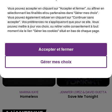
L'ORDRE SUR LES CONDITIONS DE...
Vous pouvez accepter en cliquant sur "Accepter et fermer", ou affiner en
Alors que les dates de début des vendange 2026
sélectionnant les finalités et/ou partenaires dans "Gérer mes choix".
s'est avéré être plus précoce que prévu,
Vous pouvez également refuser en cliquant sur "Continuer sans
l'inspection du Travail en profite pour rappeler
accepter". Vos préférences ne s'appliqueront que pour ce site. Vous
TITRES DIFFUSÉS
pouvez mettre à jour vos choix, ou retirer votre consentement à tout
les conditions de...
moment via le lien "Gérer les cookies" situé en bas de chaque page.
4h39
4h39
4h35
4h35
Accepter et fermer
Gérer mes choix
MARINA KAYE
JENNIFER LOPEZ & DAVID GUETTA
Homeless
Save Me Tonight