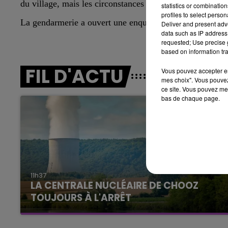
du village, mais les circonstances précises de son décès 
statistics or combinatio
15h00 - 19h00
profiles to select person
LE CLUB CHAMPAGNE FM
La gendarmerie a ouvert une enquête.
Deliver and present adv
data such as IP address 
requested; Use precise g
based on information tra
FIL D'ACTU
Vous pouvez accepter en 
mes choix". Vous pouvez
ce site. Vous pouvez met
bas de chaque page.
19h00 - 19h15
FM
LA POP MACHINE - CHAMPAG
11h37
LA CENTRALE NUCLÉAIRE DE CHOOZ
TOUJOURS À L'ARRÊT
Cela fait déjà une semaine que la centrale
nucléaire ardennaise est à l'arrêt. Une situation