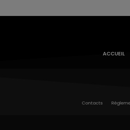
justifiée par la sécheresse intense qui est
toujours présente.
ACCUEIL
Contacts
Règleme