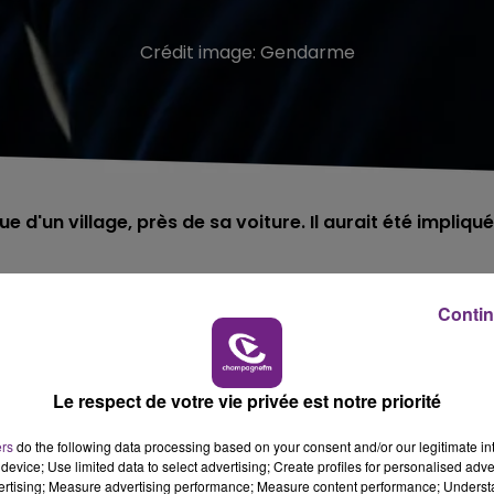
Crédit image:
Gendarme
'un village, près de sa voiture. Il aurait été impliqué
lonne
(Ardennes).
Contin
diaque, dans une rue
de ce
village
proche de Sedan
.
vérées vaines.
Le respect de votre vie privée est notre priorité
ers
do the following data processing based on your consent and/or our legitimate int
device; Use limited data to select advertising; Create profiles for personalised adver
impliquée dans un accident de la circulation survenu à l’entrée
vertising; Measure advertising performance; Measure content performance; Unders