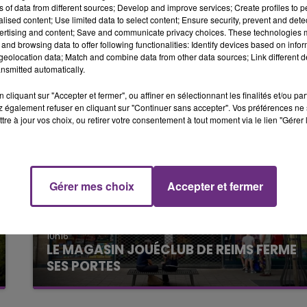
restent à déterminer.
ns of data from different sources; Develop and improve services; Create profiles to 
19h00 - 19h15
alised content; Use limited data to select content; Ensure security, prevent and detect
LA POP MACHINE - CHAMPAGNE FM
ertising and content; Save and communicate privacy choices. These technologies
and browsing data to offer following functionalities: Identify devices based on infor
eolocation data; Match and combine data from other data sources; Link different de
nsmitted automatically.
cliquant sur "Accepter et fermer", ou affiner en sélectionnant les finalités et/ou pa
 également refuser en cliquant sur "Continuer sans accepter". Vos préférences ne 
tre à jour vos choix, ou retirer votre consentement à tout moment via le lien "Gérer 
19h15 - 20h00
Gérer mes choix
Accepter et fermer
NE FM
LA RADIO POP
10h16
LE MAGASIN JOUÉCLUB DE REIMS FERME
SES PORTES
C'était l'une des institutions du centre-ville
rémois. Le magasin JouéClub est contraint de