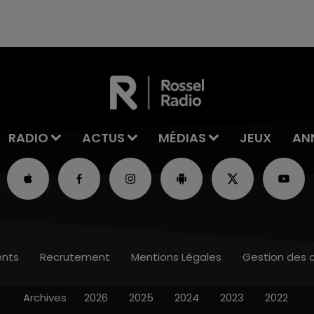
2026 s'est avéré être plus précoce que prévu,
l'inspection du Travail en profite pour rappeler
les conditions de...
RADIO
ACTUS
MÉDIAS
JEUX
AN
nts
Recrutement
Mentions Légales
Gestion des 
Archives
2026
2025
2024
2023
2022