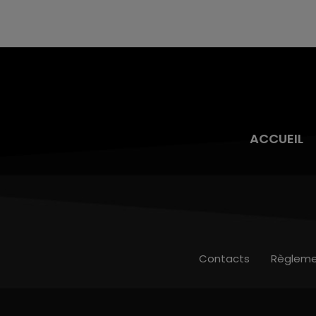
6 août dans la commune de Montgueux (Aube).
Du jamais vu !
ACCUEIL
Contacts
Règleme