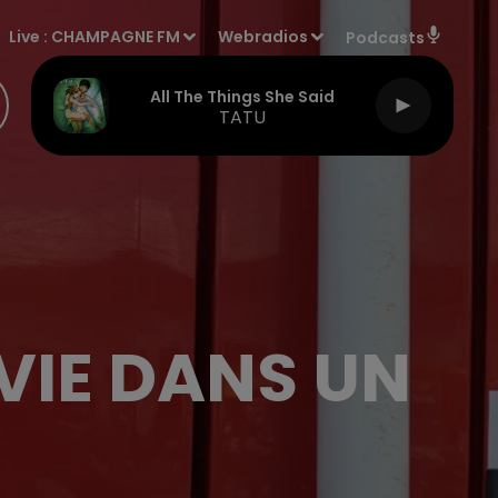
Live :
CHAMPAGNE FM
Webradios
Podcasts
All The Things She Said
TATU
VIE DANS UN