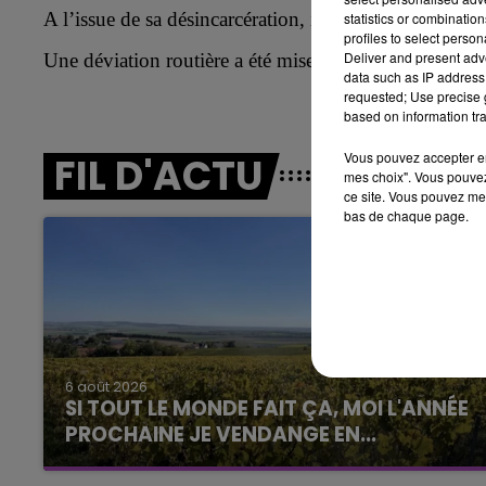
5h00 - 6h00
A l’issue de sa désincarcération, il a été déclaré dé
statistics or combinatio
LE BEST OF DE LA FAMILLE
profiles to select person
CHAMPAGNE FM
Deliver and present adv
Une déviation routière a été mise en place par les servi
data such as IP address 
requested; Use precise g
based on information tra
Vous pouvez accepter en 
FIL D'ACTU
mes choix". Vous pouvez
ce site. Vous pouvez met
bas de chaque page.
10h00 - 14h00
LE TICKET DE CAISSE
6 août 2026
SI TOUT LE MONDE FAIT ÇA, MOI L'ANNÉE
PROCHAINE JE VENDANGE EN...
La vendange en Champagne a débuté ce jeudi