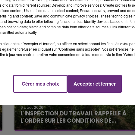
cédé par le médecin du SMUR Rethel.
ns of data from different sources; Develop and improve services; Create profiles to 
6h00 - 10h00
alised content; Use limited data to select content; Ensure security, prevent and detect
LA FAMILLE
ertising and content; Save and communicate privacy choices. These technologies
ces de l’Etat.
and browsing data to offer following functionalities: Identify devices based on infor
eolocation data; Match and combine data from other data sources; Link different de
nsmitted automatically.
cliquant sur "Accepter et fermer", ou affiner en sélectionnant les finalités et/ou pa
 également refuser en cliquant sur "Continuer sans accepter". Vos préférences ne 
tre à jour vos choix, ou retirer votre consentement à tout moment via le lien "Gérer 
Gérer mes choix
Accepter et fermer
14h00 - 15h00
La Radio Pop
6 août 2026
L'INSPECTION DU TRAVAIL RAPPELLE À
L'ORDRE SUR LES CONDITIONS DE...
Alors que les dates de début des vendange