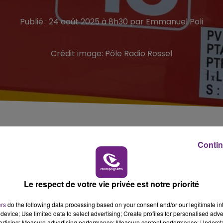
Publié : 24 août 2025 à 8h30 par Emmanuel Poli
Crédit image:
Pôle Radio Rossel
La victime est un jeune homme de 25 ans
Contin
dent de la circulation, tôt ce dimanche matin dans les
Le respect de votre vie privée est notre priorité
 la commune de Banogne-Recouvrance, non loin de Rethel.
ers
do the following data processing based on your consent and/or our legitimate int
homme seul à
bord de
la voiture
.
device; Use limited data to select advertising; Create profiles for personalised adver
vertising; Measure advertising performance; Measure content performance; Unders