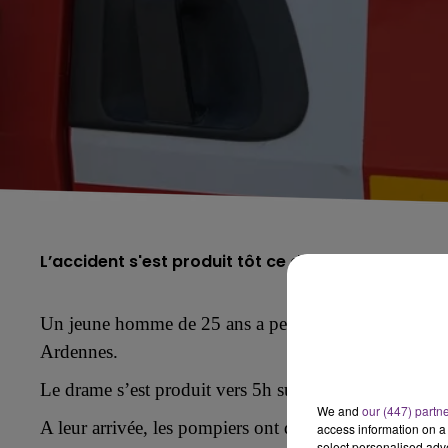
L’accident s'est produit tôt ce dimanche matin. 
Un jeune homme de 25 ans a perdu la vie dans un acci
Ardennes.
Le drame s’est produi
t
vers 5h sur la RD 30 près de
We and
our (447) partn
A
leur arrivée, les pompiers ont découvert le jeune 
access information on a 
select personalised ad