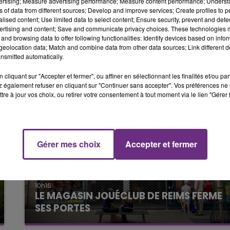
ateur aérien , l'habitation étant difficilement accessible
vertising; Measure advertising performance; Measure content performance; Unders
14h00 - 15h00
ns of data from different sources; Develop and improve services; Create profiles to 
LA RADIO POP
mpiers et le
SMUR
de Charleville-Mézières, il a
alised content; Use limited data to select content; Ensure security, prevent and detect
ertising and content; Save and communicate privacy choices. These technologies
r de Charleroi
(Belgique), où sont traités les grands brûlés
and browsing data to offer following functionalities: Identify devices based on infor
eolocation data; Match and combine data from other data sources; Link different de
nsmitted automatically.
cliquant sur "Accepter et fermer", ou affiner en sélectionnant les finalités et/ou pa
 également refuser en cliquant sur "Continuer sans accepter". Vos préférences ne 
tre à jour vos choix, ou retirer votre consentement à tout moment via le lien "Gérer 
15h00 - 19h00
Gérer mes choix
Accepter et fermer
Le Club Champagne FM
10h16
LE MAGASIN JOUÉCLUB DE REIMS FERME
SES PORTES
C'était l'une des institutions du centre-ville