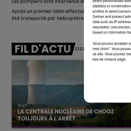
Les pompiers sont intervenus au moyen d'un bras élév
select personalised ad
10h00 - 14h00
statistics or combinatio
LE TICKET DE CAISSE
Après un premier bilan effectué par les sapeurs-po
profiles to select person
Deliver and present adv
été transporté par hélicoptère au centre hospitalie
data such as IP address 
requested; Use precise g
based on information tra
Vous pouvez accepter en 
FIL D'ACTU
mes choix". Vous pouvez
ce site. Vous pouvez met
bas de chaque page.
14h00 - 15h00
La Radio Pop
11h37
LA CENTRALE NUCLÉAIRE DE CHOOZ
TOUJOURS À L'ARRÊT
Cela fait déjà une semaine que la centrale