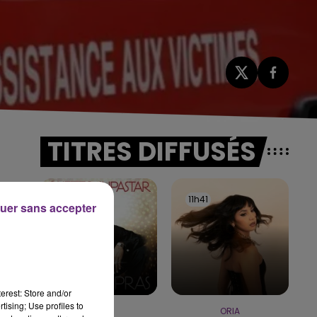
TITRES DIFFUSÉS
11h44
11h44
11h41
11h41
uer sans accepter
r
erest: Store and/or
tising; Use profiles to
PRAS
ORIA