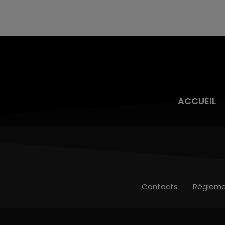
nucléaire ardennaise est à l'arrêt. Une situation
justifiée par la sécheresse intense qui est
toujours présente.
ACCUEIL
Contacts
Règleme