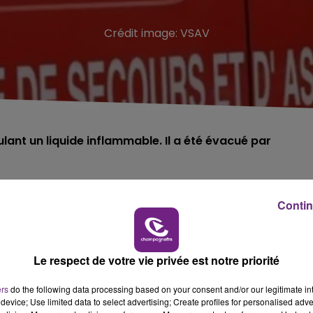
Crédit image:
VSAV
nt un liquide inflammable. Il a été évacué par
 peu avant 16 heures dans la commune
Contin
 blessé en tentant d'allumer un feu dans un barbecue pou
nt inflammable, et il a été surpris par un retour de
Le respect de votre vie privée est notre priorité
ers
do the following data processing based on your consent and/or our legitimate int
en, ainsi qu'aux membres inférieurs et supérieurs.
device; Use limited data to select advertising; Create profiles for personalised adver