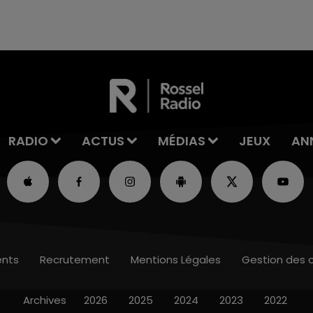
rémois. Le magasin JouéClub est contraint de
fermer ses portes.
RADIO
ACTUS
MÉDIAS
JEUX
AN
nts
Recrutement
Mentions Légales
Gestion des 
Archives
2026
2025
2024
2023
2022