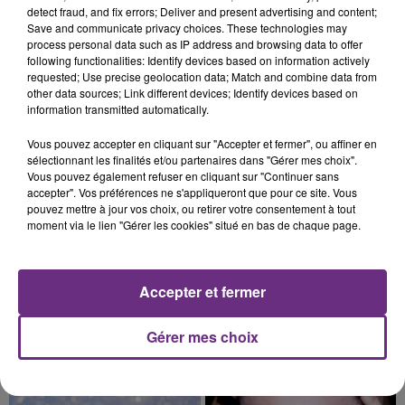
TOUJOURS À L'ARRÊT
detect fraud, and fix errors; Deliver and present advertising and content;
Save and communicate privacy choices. These technologies may
Cela fait déjà une semaine que la centrale
process personal data such as IP address and browsing data to offer
nucléaire ardennaise est à l'arrêt. Une situation
following functionalities: Identify devices based on information actively
requested; Use precise geolocation data; Match and combine data from
justifiée par la sécheresse intense qui est toujours
other data sources; Link different devices; Identify devices based on
présente.
information transmitted automatically.
Vous pouvez accepter en cliquant sur "Accepter et fermer", ou affiner en
sélectionnant les finalités et/ou partenaires dans "Gérer mes choix".
Vous pouvez également refuser en cliquant sur "Continuer sans
accepter". Vos préférences ne s'appliqueront que pour ce site. Vous
7 août 2026
pouvez mettre à jour vos choix, ou retirer votre consentement à tout
LE MAGASIN JOUÉCLUB DE REIMS FERME
moment via le lien "Gérer les cookies" situé en bas de chaque page.
SES PORTES
C'était l'une des institutions du centre-ville
rémois. Le magasin JouéClub est contraint de
Accepter et fermer
fermer ses portes.
TITRES DIFFUSÉS
Gérer mes choix
11h29
11h29
11h25
11h25