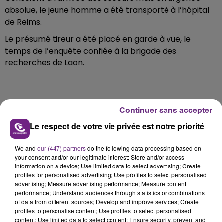
absolue, le jeune homme a été transporté à l’hôpital
de Reims.
Le présumé tireur a été placé en garde à vue, le
temps de l’enquête confiée à la brigade des
recherches de Laon.
FIL D'ACTU
Continuer sans accepter
Le respect de votre vie privée est notre priorité
We and
our (447) partners
do the following data processing based on
your consent and/or our legitimate interest: Store and/or access
information on a device; Use limited data to select advertising; Create
profiles for personalised advertising; Use profiles to select personalised
advertising; Measure advertising performance; Measure content
performance; Understand audiences through statistics or combinations
of data from different sources; Develop and improve services; Create
7 août 2026
profiles to personalise content; Use profiles to select personalised
LA CENTRALE NUCLÉAIRE DE CHOOZ
content; Use limited data to select content; Ensure security, prevent and