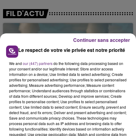
FIL D'ACTU
Continuer sans accepter
Le respect de votre vie privée est notre priorité
We and
our (447) partners
do the following data processing based on
your consent and/or our legitimate interest: Store and/or access
11h37
information on a device; Use limited data to select advertising; Create
LA CENTRALE NUCLÉAIRE DE CHOOZ
profiles for personalised advertising; Use profiles to select personalised
TOUJOURS À L'ARRÊT
advertising; Measure advertising performance; Measure content
performance; Understand audiences through statistics or combinations
Cela fait déjà une semaine que la centrale
of data from different sources; Develop and improve services; Create
nucléaire ardennaise est à l'arrêt. Une situation
profiles to personalise content; Use profiles to select personalised
content; Use limited data to select content; Ensure security, prevent and
justifiée par la sécheresse intense qui est toujours
detect fraud, and fix errors; Deliver and present advertising and content;
présente.
Save and communicate privacy choices. These technologies may
process personal data such as IP address and browsing data to offer
following functionalities: Identify devices based on information actively
requested; Use precise geolocation data; Match and combine data from