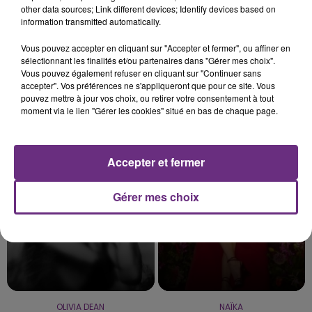
other data sources; Link different devices; Identify devices based on
information transmitted automatically.
10h16
LE MAGASIN JOUÉCLUB DE REIMS FERME
Vous pouvez accepter en cliquant sur "Accepter et fermer", ou affiner en
SES PORTES
sélectionnant les finalités et/ou partenaires dans "Gérer mes choix".
Vous pouvez également refuser en cliquant sur "Continuer sans
C'était l'une des institutions du centre-ville
accepter". Vos préférences ne s'appliqueront que pour ce site. Vous
rémois. Le magasin JouéClub est contraint de
pouvez mettre à jour vos choix, ou retirer votre consentement à tout
fermer ses portes.
moment via le lien "Gérer les cookies" situé en bas de chaque page.
TITRES DIFFUSÉS
Accepter et fermer
22h15
22h15
22h11
22h11
Gérer mes choix
OLIVIA DEAN
NAÏKA