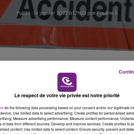
Publié : 14 janvier 2022 à 17h03 par Pauline S
uses de l'accident.
Contin
de l'Aisne.
 14 janvier à hauteur de Villers-devant-le-Thour.
Le respect de votre vie privée est notre priorité
niveau du carrefour de la RD966 et de la RD18.
ers
do the following data processing based on your consent and/or our legitimate int
et a été projeté dans un champ. La victime est décédée s
device; Use limited data to select advertising; Create profiles for personalised adver
vertising; Measure advertising performance; Measure content performance; Unders
ns of data from different sources; Develop and improve services; Create profiles to 
alised content; Use limited data to select content; Ensure security, prevent and detect