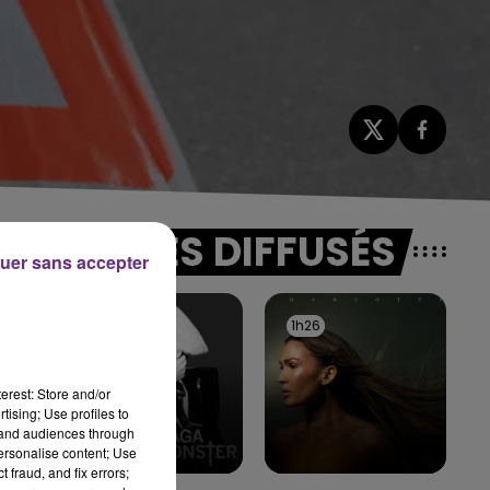
TITRES DIFFUSÉS
uer sans accepter
1h29
1h29
1h26
1h26
erest: Store and/or
ur
tising; Use profiles to
tand audiences through
personalise content; Use
 fraud, and fix errors;