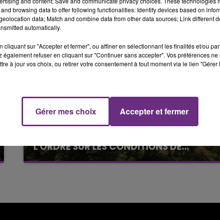
ertising and content; Save and communicate privacy choices. These technologies
6h00 - 10h00
and browsing data to offer following functionalities: Identify devices based on infor
LA FAMILLE
eolocation data; Match and combine data from other data sources; Link different de
nsmitted automatically.
cliquant sur "Accepter et fermer", ou affiner en sélectionnant les finalités et/ou pa
 également refuser en cliquant sur "Continuer sans accepter". Vos préférences ne 
tre à jour vos choix, ou retirer votre consentement à tout moment via le lien "Gérer 
Gérer mes choix
Accepter et fermer
6 août 2026
L'INSPECTION DU TRAVAIL RAPPELLE À
10h00 - 14h00
L'ORDRE SUR LES CONDITIONS DE...
LE TICKET DE CAISSE
Alors que les dates de début des vendange
2026 s'est avéré être plus précoce que prévu,
l'inspection du Travail en profite pour rappeler
les conditions de...