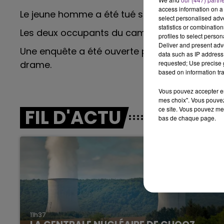
14h00 - 15h00
access information on a 
Le jeune homme a été tué sur le coup.
LA RADIO POP
select personalised ad
statistics or combinatio
Les deux occupants du camion n’ont pas été 
profiles to select person
Deliver and present adv
Une enquête a été ouverte par les gendarmes
data such as IP address 
drame.
requested; Use precise g
based on information tra
Vous pouvez accepter en 
mes choix". Vous pouvez
ce site. Vous pouvez met
FIL D'ACTU
bas de chaque page.
19h00 - 19h15
FM
LA POP MACHINE - CHAMPAG
11h37