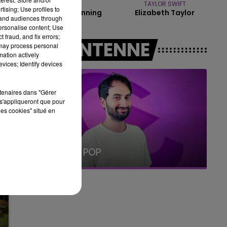
DJO
TAYLOR SWIFT
19h00 - 19h15
tising; Use profiles to
End Of Beginning
Elizabeth Taylor
LA POP MACHINE - CHAMPAGNE FM
tand audiences through
personalise content; Use
 fraud, and fix errors;
A L'ANTENNE
 may process personal
mation actively
vices; Identify devices
rtenaires dans "Gérer
s'appliqueront que pour
les cookies" situé en
5h00 - 6h00
LE BEST OF DE LA FAMILLE
CHAMPAGNE FM