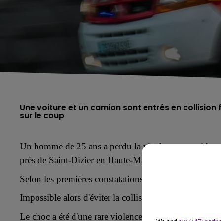
Une voiture et un camion sont entrés en collision 
sur le coup
Un homme de 25 ans a perdu la vie dans un accident, 
près de Saint-Dizier en
Haute-Marne.
Selon les premières constatations, le jeune automobili
Impossible alors d'éviter la collision avec un poids lo
Le choc a été d'une rare violence.
We and
our (447) partn