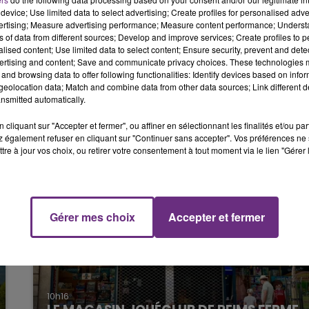
15h00 - 19h00
device; Use limited data to select advertising; Create profiles for personalised adver
LE CLUB CHAMPAGNE FM
vertising; Measure advertising performance; Measure content performance; Unders
ns of data from different sources; Develop and improve services; Create profiles to 
blessés.
alised content; Use limited data to select content; Ensure security, prevent and detect
ertising and content; Save and communicate privacy choices. These technologies
 pour déterminer les circonstances précises du
and browsing data to offer following functionalities: Identify devices based on infor
eolocation data; Match and combine data from other data sources; Link different de
nsmitted automatically.
cliquant sur "Accepter et fermer", ou affiner en sélectionnant les finalités et/ou pa
 également refuser en cliquant sur "Continuer sans accepter". Vos préférences ne 
tre à jour vos choix, ou retirer votre consentement à tout moment via le lien "Gérer 
19h15 - 20h00
NE FM
LA RADIO POP
Gérer mes choix
Accepter et fermer
10h16