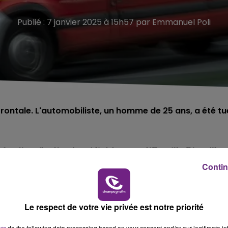
Publié : 7 janvier 2025 à 15h57 par Emmanuel Poli
frontale. L'automobiliste, un homme de 25 ans, a été tu
lundi en fin d’après-midi, à hauteur d’Eurville-Bienville
Contin
ste aurait soudainement dévié de sa voie.
urd arrivant en sens inverse.
Le respect de votre vie privée est notre priorité
ers
do the following data processing based on your consent and/or our legitimate int