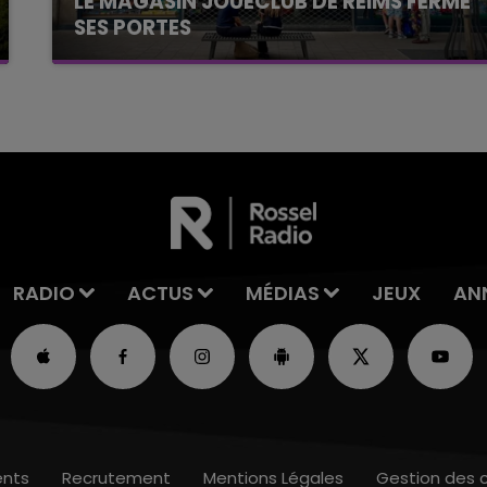
LE MAGASIN JOUÉCLUB DE REIMS FERME
SES PORTES
C'était l'une des institutions du centre-ville
rémois. Le magasin JouéClub est contraint de
fermer ses portes.
RADIO
ACTUS
MÉDIAS
JEUX
AN
nts
Recrutement
Mentions Légales
Gestion des 